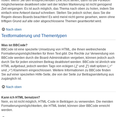
holen. Wenn Sie den entsprechenden Link nicht sehen, dann ist die Funktion
möglicherweise deaktiviert oder seit der letzten Markierung ist nicht genügend
Zeit vergangen. Es ist auch möglich, das Thema nach oben zu holen, indem Sie
einfach eine Antwort darauf schreiben. Stellen Sie jedoch sicher, dass Sie die
Regeln dieses Boards beachten! Es wird meist nicht gerne gesehen, wenn ohne
triftigen Grund auf alte oder abgeschlossene Themen geantwortet wird.
Nach oben
Textformatierung und Thementypen
Was ist BBCode?
BBCode ist eine spezielle Umsetzung von HTML, die Ihnen weitreichende
Formatierungsmöglichkeiten für Ihren Text gibt. Die Rechte zur Verwendung von
BBCode werden durch die Board-Administration vergeben, können jedoch auch
durch Sie für jeden einzelnen Beitrag deaktiviert werden. BBCode ist ähnlich wie
HTML aufgebaut, jedoch werden Tags von eckigen („[“ und „]“) statt spitzen („<“
und „>“) Klammern eingeschlossen. Weitere Informationen zu BBCode finden
Sie auf einer speziellen Hilfe-Seite, die von der Seite zur Beitragserstellung aus
zugänglich ist.
Nach oben
Kann ich HTML benutzen?
Nein, es ist nicht möglich, HTML-Code in Beiträgen zu verwenden. Die meisten
Formatierungsmöglichkeiten, die HTML bietet, können über BBCode erreicht
werden.