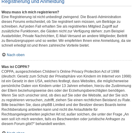
Registrierung und Anmeldung
Wozu muss ich mich registrieren?
Eine Registrierung ist nicht unbedingt zwingend. Die Board-Administration
dieses Forums entscheidet, ob Sie registriert sein müssen, um Beiträge zu
schreiben. Auf jeden Fall erhalten Sie als registriertes Mitglied Zugriff auf
zusätzliche Funktionen, die Gästen nicht zur Verfügung stehen: zum Beispiel
Avatarbilder, Private Nachrichten, E-Mail-Versand an andere Mitglieder, Beitritt
zu Benutzergruppen und so weiter. Wir empfehlen Ihnen eine Anmeldung, da sie
schnell erledigt ist und Ihnen zahlreiche Vorteile bietet.
Nach oben
Was ist COPPA?
COPPA, ausgeschrieben Children’s Online Privacy Protection Act of 1998
(deutsch: Gesetz zum Schutz der Privatsphäre von Kindern im Internet von 1998)
ist ein Gesetz in den USA, welches festlegt, dass Websites, die möglicherweise
persönliche Daten von Kindern unter 13 Jahren erheben, hierzu die Zustimmung
der Eltern beziehungsweise des oder der Erziehungsberechtigten benötigen.
Wenn Sie sich unsicher sind, ob dies auf Sie oder die Website, auf der Sie sich
zu registrieren versuchen, zutrifft, ziehen Sie einen rechtlichen Beistand zu Rate.
Bitte beachten Sie, dass phpBB Limited und der Besitzer dieses Boards keine
Rechtsberatung anbieten kann und nicht die Anlaufstelle für
Rechtsangelegenheiten jeglicher Art ist; außer solchen, die unter der Frage „An
wen soll ich mich wenden, falls es Beschwerden oder juristische Anfragen zu
diesem Forum gibt?“ behandelt werden.