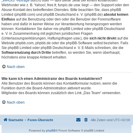
„WHOIS“-Abfrage
durch) oder — falls diese Seite bei einem kostenlosen
Webhoster wie z. B. Yahoo!, free.fr, funpic.de usw. liegt — den Support oder den
Abuse-Kontakt des betreffenden Dienstes. Bitte beachten Sie, dass phpBB
Limited (phpBB.com) und phpBB Deutschland e. V. (phpBB.de)
absolut keinen
Einfluss
auf die Benutzung oder den oder die Benutzer der Forensoftware
haben und dafür in keiner Weise zur Verantwortung herangezogen werden
können. Kontaktieren Sie daher nie phpBB Limited oder phpBB Deutschland
e. V. in Zusammenhang mit jeglichen juristischen Fragen
(Unterlassungserklärungen, Haftungsfragen usw.), die
sich nicht direkt
auf die
Website phpbb.com, phpbb.de oder die phpBB-Software selbst beziehen. Falls
Sie phpBB Limited oder phpBB Deutschland e. V. E-Mails schreiben, die die
Softwarenutzung durch Dritte
betreffen, so werden Sie, wenn überhaupt,
höchstens eine knappe Antwort erhalten.
Nach oben
Wie kann ich einen Administrator des Boards kontaktieren?
Alle Benutzer des Boards können das Kontaktformular nutzen, wenn die
Funktion durch die Board-Administration aktiviert wurde.
Mitglieder des Boards können zusätzlich den Link „Das Team“ verwenden.
Nach oben
Startseite
Foren-Übersicht
Alle Zeiten sind
UTC+02:00
Powered by
phpBB
® Forum Software © phpBB Limited