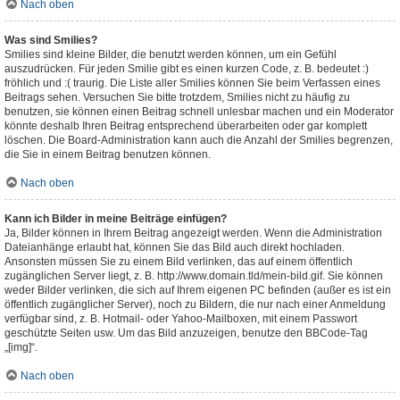
Nach oben
Was sind Smilies?
Smilies sind kleine Bilder, die benutzt werden können, um ein Gefühl
auszudrücken. Für jeden Smilie gibt es einen kurzen Code, z. B. bedeutet :)
fröhlich und :( traurig. Die Liste aller Smilies können Sie beim Verfassen eines
Beitrags sehen. Versuchen Sie bitte trotzdem, Smilies nicht zu häufig zu
benutzen, sie können einen Beitrag schnell unlesbar machen und ein Moderator
könnte deshalb Ihren Beitrag entsprechend überarbeiten oder gar komplett
löschen. Die Board-Administration kann auch die Anzahl der Smilies begrenzen,
die Sie in einem Beitrag benutzen können.
Nach oben
Kann ich Bilder in meine Beiträge einfügen?
Ja, Bilder können in Ihrem Beitrag angezeigt werden. Wenn die Administration
Dateianhänge erlaubt hat, können Sie das Bild auch direkt hochladen.
Ansonsten müssen Sie zu einem Bild verlinken, das auf einem öffentlich
zugänglichen Server liegt, z. B. http://www.domain.tld/mein-bild.gif. Sie können
weder Bilder verlinken, die sich auf Ihrem eigenen PC befinden (außer es ist ein
öffentlich zugänglicher Server), noch zu Bildern, die nur nach einer Anmeldung
verfügbar sind, z. B. Hotmail- oder Yahoo-Mailboxen, mit einem Passwort
geschützte Seiten usw. Um das Bild anzuzeigen, benutze den BBCode-Tag
„[img]“.
Nach oben