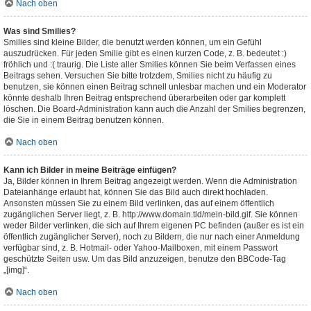
Nach oben
Was sind Smilies?
Smilies sind kleine Bilder, die benutzt werden können, um ein Gefühl
auszudrücken. Für jeden Smilie gibt es einen kurzen Code, z. B. bedeutet :)
fröhlich und :( traurig. Die Liste aller Smilies können Sie beim Verfassen eines
Beitrags sehen. Versuchen Sie bitte trotzdem, Smilies nicht zu häufig zu
benutzen, sie können einen Beitrag schnell unlesbar machen und ein Moderator
könnte deshalb Ihren Beitrag entsprechend überarbeiten oder gar komplett
löschen. Die Board-Administration kann auch die Anzahl der Smilies begrenzen,
die Sie in einem Beitrag benutzen können.
Nach oben
Kann ich Bilder in meine Beiträge einfügen?
Ja, Bilder können in Ihrem Beitrag angezeigt werden. Wenn die Administration
Dateianhänge erlaubt hat, können Sie das Bild auch direkt hochladen.
Ansonsten müssen Sie zu einem Bild verlinken, das auf einem öffentlich
zugänglichen Server liegt, z. B. http://www.domain.tld/mein-bild.gif. Sie können
weder Bilder verlinken, die sich auf Ihrem eigenen PC befinden (außer es ist ein
öffentlich zugänglicher Server), noch zu Bildern, die nur nach einer Anmeldung
verfügbar sind, z. B. Hotmail- oder Yahoo-Mailboxen, mit einem Passwort
geschützte Seiten usw. Um das Bild anzuzeigen, benutze den BBCode-Tag
„[img]“.
Nach oben