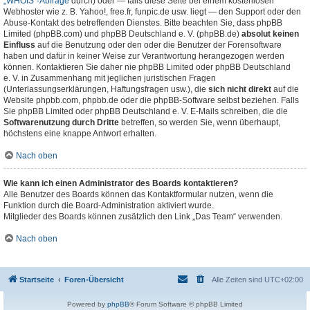
„WHOIS“-Abfrage
durch) oder — falls diese Seite bei einem kostenlosen
Webhoster wie z. B. Yahoo!, free.fr, funpic.de usw. liegt — den Support oder den
Abuse-Kontakt des betreffenden Dienstes. Bitte beachten Sie, dass phpBB
Limited (phpBB.com) und phpBB Deutschland e. V. (phpBB.de)
absolut keinen
Einfluss
auf die Benutzung oder den oder die Benutzer der Forensoftware
haben und dafür in keiner Weise zur Verantwortung herangezogen werden
können. Kontaktieren Sie daher nie phpBB Limited oder phpBB Deutschland
e. V. in Zusammenhang mit jeglichen juristischen Fragen
(Unterlassungserklärungen, Haftungsfragen usw.), die
sich nicht direkt
auf die
Website phpbb.com, phpbb.de oder die phpBB-Software selbst beziehen. Falls
Sie phpBB Limited oder phpBB Deutschland e. V. E-Mails schreiben, die die
Softwarenutzung durch Dritte
betreffen, so werden Sie, wenn überhaupt,
höchstens eine knappe Antwort erhalten.
Nach oben
Wie kann ich einen Administrator des Boards kontaktieren?
Alle Benutzer des Boards können das Kontaktformular nutzen, wenn die
Funktion durch die Board-Administration aktiviert wurde.
Mitglieder des Boards können zusätzlich den Link „Das Team“ verwenden.
Nach oben
Startseite
Foren-Übersicht
Alle Zeiten sind
UTC+02:00
Powered by
phpBB
® Forum Software © phpBB Limited