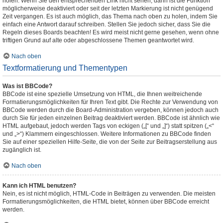
holen. Wenn Sie den entsprechenden Link nicht sehen, dann ist die Funktion
möglicherweise deaktiviert oder seit der letzten Markierung ist nicht genügend
Zeit vergangen. Es ist auch möglich, das Thema nach oben zu holen, indem Sie
einfach eine Antwort darauf schreiben. Stellen Sie jedoch sicher, dass Sie die
Regeln dieses Boards beachten! Es wird meist nicht gerne gesehen, wenn ohne
triftigen Grund auf alte oder abgeschlossene Themen geantwortet wird.
Nach oben
Textformatierung und Thementypen
Was ist BBCode?
BBCode ist eine spezielle Umsetzung von HTML, die Ihnen weitreichende
Formatierungsmöglichkeiten für Ihren Text gibt. Die Rechte zur Verwendung von
BBCode werden durch die Board-Administration vergeben, können jedoch auch
durch Sie für jeden einzelnen Beitrag deaktiviert werden. BBCode ist ähnlich wie
HTML aufgebaut, jedoch werden Tags von eckigen („[“ und „]“) statt spitzen („<“
und „>“) Klammern eingeschlossen. Weitere Informationen zu BBCode finden
Sie auf einer speziellen Hilfe-Seite, die von der Seite zur Beitragserstellung aus
zugänglich ist.
Nach oben
Kann ich HTML benutzen?
Nein, es ist nicht möglich, HTML-Code in Beiträgen zu verwenden. Die meisten
Formatierungsmöglichkeiten, die HTML bietet, können über BBCode erreicht
werden.