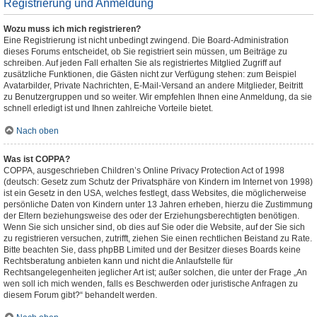
Registrierung und Anmeldung
Wozu muss ich mich registrieren?
Eine Registrierung ist nicht unbedingt zwingend. Die Board-Administration
dieses Forums entscheidet, ob Sie registriert sein müssen, um Beiträge zu
schreiben. Auf jeden Fall erhalten Sie als registriertes Mitglied Zugriff auf
zusätzliche Funktionen, die Gästen nicht zur Verfügung stehen: zum Beispiel
Avatarbilder, Private Nachrichten, E-Mail-Versand an andere Mitglieder, Beitritt
zu Benutzergruppen und so weiter. Wir empfehlen Ihnen eine Anmeldung, da sie
schnell erledigt ist und Ihnen zahlreiche Vorteile bietet.
Nach oben
Was ist COPPA?
COPPA, ausgeschrieben Children’s Online Privacy Protection Act of 1998
(deutsch: Gesetz zum Schutz der Privatsphäre von Kindern im Internet von 1998)
ist ein Gesetz in den USA, welches festlegt, dass Websites, die möglicherweise
persönliche Daten von Kindern unter 13 Jahren erheben, hierzu die Zustimmung
der Eltern beziehungsweise des oder der Erziehungsberechtigten benötigen.
Wenn Sie sich unsicher sind, ob dies auf Sie oder die Website, auf der Sie sich
zu registrieren versuchen, zutrifft, ziehen Sie einen rechtlichen Beistand zu Rate.
Bitte beachten Sie, dass phpBB Limited und der Besitzer dieses Boards keine
Rechtsberatung anbieten kann und nicht die Anlaufstelle für
Rechtsangelegenheiten jeglicher Art ist; außer solchen, die unter der Frage „An
wen soll ich mich wenden, falls es Beschwerden oder juristische Anfragen zu
diesem Forum gibt?“ behandelt werden.