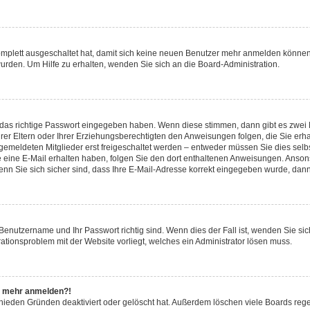
komplett ausgeschaltet hat, damit sich keine neuen Benutzer mehr anmelden können
urden. Um Hilfe zu erhalten, wenden Sie sich an die Board-Administration.
 das richtige Passwort eingegeben haben. Wenn diese stimmen, dann gibt es zwei
hrer Eltern oder Ihrer Erziehungsberechtigten den Anweisungen folgen, die Sie erha
ngemeldeten Mitglieder erst freigeschaltet werden – entweder müssen Sie dies selbs
 Sie eine E-Mail erhalten haben, folgen Sie den dort enthaltenen Anweisungen. Anso
nn Sie sich sicher sind, dass Ihre E-Mail-Adresse korrekt eingegeben wurde, dann 
 Benutzername und Ihr Passwort richtig sind. Wenn dies der Fall ist, wenden Sie s
rationsproblem mit der Website vorliegt, welches ein Administrator lösen muss.
cht mehr anmelden?!
chieden Gründen deaktiviert oder gelöscht hat. Außerdem löschen viele Boards rege