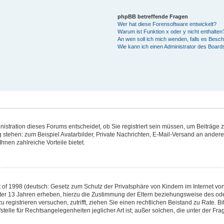
phpBB betreffende Fragen
Wer hat diese Forensoftware entwickelt?
Warum ist Funktion x oder y nicht enthalten
An wen soll ich mich wenden, falls es Besc
Wie kann ich einen Administrator des Board
stration dieses Forums entscheidet, ob Sie registriert sein müssen, um Beiträge zu 
g stehen: zum Beispiel Avatarbilder, Private Nachrichten, E-Mail-Versand an andere 
hnen zahlreiche Vorteile bietet.
of 1998 (deutsch: Gesetz zum Schutz der Privatsphäre von Kindern im Internet von 
ter 13 Jahren erheben, hierzu die Zustimmung der Eltern beziehungsweise des od
 zu registrieren versuchen, zutrifft, ziehen Sie einen rechtlichen Beistand zu Rate.
telle für Rechtsangelegenheiten jeglicher Art ist; außer solchen, die unter der Fr