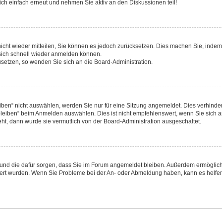
ch einfach erneut und nehmen Sie aktiv an den Diskussionen teil!
 nicht wieder mitteilen, Sie können es jedoch zurücksetzen. Dies machen Sie, inde
 sich schnell wieder anmelden können.
zusetzen, so wenden Sie sich an die Board-Administration.
en“ nicht auswählen, werden Sie nur für eine Sitzung angemeldet. Dies verhinder
eiben“ beim Anmelden auswählen. Dies ist nicht empfehlenswert, wenn Sie sich an
eht, dann wurde sie vermutlich von der Board-Administration ausgeschaltet.
hat und die dafür sorgen, dass Sie im Forum angemeldet bleiben. Außerdem ermögli
iviert wurden. Wenn Sie Probleme bei der An- oder Abmeldung haben, kann es helfe