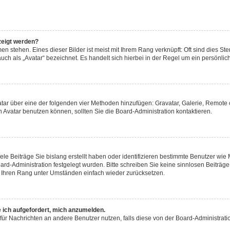
zeigt werden?
n stehen. Eines dieser Bilder ist meist mit Ihrem Rang verknüpft: Oft sind dies Ste
ch als „Avatar“ bezeichnet. Es handelt sich hierbei in der Regel um ein persönlich
Avatar über eine der folgenden vier Methoden hinzufügen: Gravatar, Galerie, Remo
Avatar benutzen können, sollten Sie die Board-Administration kontaktieren.
ele Beiträge Sie bislang erstellt haben oder identifizieren bestimmte Benutzer w
oard-Administration festgelegt wurden. Bitte schreiben Sie keine sinnlosen Beitr
rd Ihren Rang unter Umständen einfach wieder zurücksetzen.
e ich aufgefordert, mich anzumelden.
on für Nachrichten an andere Benutzer nutzen, falls diese von der Board-Administr