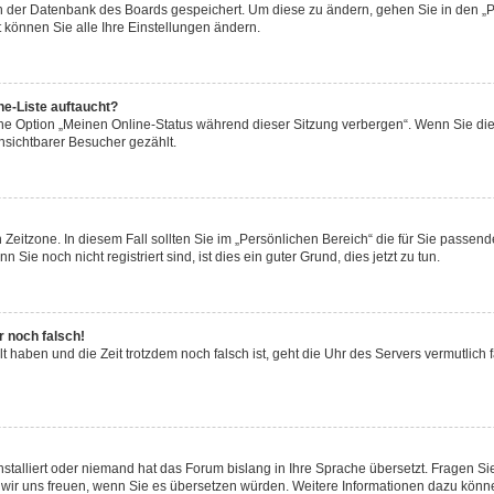
 in der Datenbank des Boards gespeichert. Um diese zu ändern, gehen Sie in den „P
 können Sie alle Ihre Einstellungen ändern.
ne-Liste auftaucht?
eine Option „Meinen Online-Status während dieser Sitzung verbergen“. Wenn Sie di
nsichtbarer Besucher gezählt.
Zeitzone. In diesem Fall sollten Sie im „Persönlichen Bereich“ die für Sie passende 
ie noch nicht registriert sind, ist dies ein guter Grund, dies jetzt zu tun.
r noch falsch!
lt haben und die Zeit trotzdem noch falsch ist, geht die Uhr des Servers vermutlich 
nstalliert oder niemand hat das Forum bislang in Ihre Sprache übersetzt. Fragen Si
rden wir uns freuen, wenn Sie es übersetzen würden. Weitere Informationen dazu kön