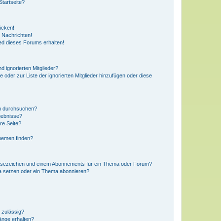
tartseite?
icken!
 Nachrichten!
ed dieses Forums erhalten!
d ignorierten Mitglieder?
e oder zur Liste der ignorierten Mitglieder hinzufügen oder diese
en durchsuchen?
gebnisse?
re Seite?
hemen finden?
esezeichen und einem Abonnements für ein Thema oder Forum?
a setzen oder ein Thema abonnieren?
 zulässig?
hänge erhalten?