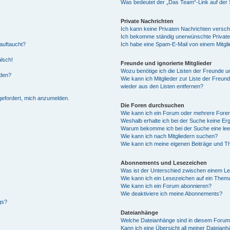
Was bedeutet der „Das Team“-Link auf der S
Private Nachrichten
Ich kann keine Privaten Nachrichten versch
Ich bekomme ständig unerwünschte Private
auftaucht?
Ich habe eine Spam-E-Mail von einem Mitgli
alsch!
Freunde und ignorierte Mitglieder
Wozu benötige ich die Listen der Freunde un
rden?
Wie kann ich Mitglieder zur Liste der Freund
wieder aus den Listen entfernen?
fgefordert, mich anzumelden.
Die Foren durchsuchen
Wie kann ich ein Forum oder mehrere For
Weshalb erhalte ich bei der Suche keine Er
Warum bekomme ich bei der Suche eine lee
Wie kann ich nach Mitgliedern suchen?
Wie kann ich meine eigenen Beiträge und T
Abonnements und Lesezeichen
Was ist der Unterschied zwischen einem L
Wie kann ich ein Lesezeichen auf ein Them
Wie kann ich ein Forum abonnieren?
Wie deaktiviere ich meine Abonnements?
gs?
Dateianhänge
Welche Dateianhänge sind in diesem Forum
Kann ich eine Übersicht all meiner Dateian