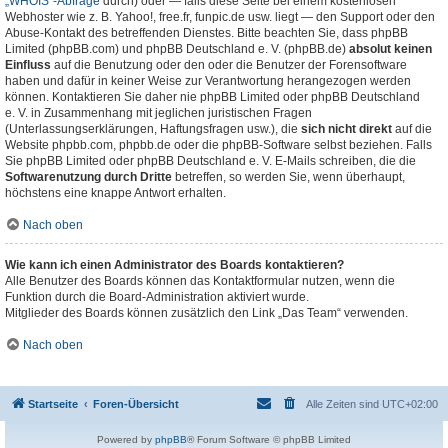
„WHOIS“-Abfrage
durch) oder — falls diese Seite bei einem kostenlosen
Webhoster wie z. B. Yahoo!, free.fr, funpic.de usw. liegt — den Support oder den
Abuse-Kontakt des betreffenden Dienstes. Bitte beachten Sie, dass phpBB
Limited (phpBB.com) und phpBB Deutschland e. V. (phpBB.de)
absolut keinen
Einfluss
auf die Benutzung oder den oder die Benutzer der Forensoftware
haben und dafür in keiner Weise zur Verantwortung herangezogen werden
können. Kontaktieren Sie daher nie phpBB Limited oder phpBB Deutschland
e. V. in Zusammenhang mit jeglichen juristischen Fragen
(Unterlassungserklärungen, Haftungsfragen usw.), die
sich nicht direkt
auf die
Website phpbb.com, phpbb.de oder die phpBB-Software selbst beziehen. Falls
Sie phpBB Limited oder phpBB Deutschland e. V. E-Mails schreiben, die die
Softwarenutzung durch Dritte
betreffen, so werden Sie, wenn überhaupt,
höchstens eine knappe Antwort erhalten.
Nach oben
Wie kann ich einen Administrator des Boards kontaktieren?
Alle Benutzer des Boards können das Kontaktformular nutzen, wenn die
Funktion durch die Board-Administration aktiviert wurde.
Mitglieder des Boards können zusätzlich den Link „Das Team“ verwenden.
Nach oben
Startseite
Foren-Übersicht
Alle Zeiten sind
UTC+02:00
Powered by
phpBB
® Forum Software © phpBB Limited