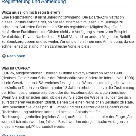
Registrierung und Anmeldung
Wozu muss ich mich registrieren?
Eine Registrierung ist nicht unbedingt zwingend. Die Board-Administration
dieses Forums entscheidet, ob Sie registriert sein müssen, um Beiträge zu
schreiben. Auf jeden Fall erhalten Sie als registriertes Mitglied Zugriff auf
zusätzliche Funktionen, die Gästen nicht zur Verfügung stehen: zum Beispiel
Avatarbilder, Private Nachrichten, E-Mail-Versand an andere Mitglieder, Beitritt
zu Benutzergruppen und so weiter. Wir empfehlen Ihnen eine Anmeldung, da sie
schnell erledigt ist und Ihnen zahlreiche Vorteile bietet.
Nach oben
Was ist COPPA?
COPPA, ausgeschrieben Children’s Online Privacy Protection Act of 1998
(deutsch: Gesetz zum Schutz der Privatsphäre von Kindern im Internet von 1998)
ist ein Gesetz in den USA, welches festlegt, dass Websites, die möglicherweise
persönliche Daten von Kindern unter 13 Jahren erheben, hierzu die Zustimmung
der Eltern beziehungsweise des oder der Erziehungsberechtigten benötigen.
Wenn Sie sich unsicher sind, ob dies auf Sie oder die Website, auf der Sie sich
zu registrieren versuchen, zutrifft, ziehen Sie einen rechtlichen Beistand zu Rate.
Bitte beachten Sie, dass phpBB Limited und der Besitzer dieses Boards keine
Rechtsberatung anbieten kann und nicht die Anlaufstelle für
Rechtsangelegenheiten jeglicher Art ist; außer solchen, die unter der Frage „An
wen soll ich mich wenden, falls es Beschwerden oder juristische Anfragen zu
diesem Forum gibt?“ behandelt werden.