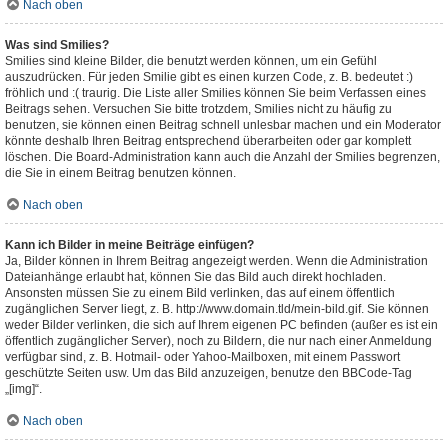
Nach oben
Was sind Smilies?
Smilies sind kleine Bilder, die benutzt werden können, um ein Gefühl
auszudrücken. Für jeden Smilie gibt es einen kurzen Code, z. B. bedeutet :)
fröhlich und :( traurig. Die Liste aller Smilies können Sie beim Verfassen eines
Beitrags sehen. Versuchen Sie bitte trotzdem, Smilies nicht zu häufig zu
benutzen, sie können einen Beitrag schnell unlesbar machen und ein Moderator
könnte deshalb Ihren Beitrag entsprechend überarbeiten oder gar komplett
löschen. Die Board-Administration kann auch die Anzahl der Smilies begrenzen,
die Sie in einem Beitrag benutzen können.
Nach oben
Kann ich Bilder in meine Beiträge einfügen?
Ja, Bilder können in Ihrem Beitrag angezeigt werden. Wenn die Administration
Dateianhänge erlaubt hat, können Sie das Bild auch direkt hochladen.
Ansonsten müssen Sie zu einem Bild verlinken, das auf einem öffentlich
zugänglichen Server liegt, z. B. http://www.domain.tld/mein-bild.gif. Sie können
weder Bilder verlinken, die sich auf Ihrem eigenen PC befinden (außer es ist ein
öffentlich zugänglicher Server), noch zu Bildern, die nur nach einer Anmeldung
verfügbar sind, z. B. Hotmail- oder Yahoo-Mailboxen, mit einem Passwort
geschützte Seiten usw. Um das Bild anzuzeigen, benutze den BBCode-Tag
„[img]“.
Nach oben