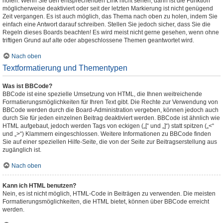
holen. Wenn Sie den entsprechenden Link nicht sehen, dann ist die Funktion
möglicherweise deaktiviert oder seit der letzten Markierung ist nicht genügend
Zeit vergangen. Es ist auch möglich, das Thema nach oben zu holen, indem Sie
einfach eine Antwort darauf schreiben. Stellen Sie jedoch sicher, dass Sie die
Regeln dieses Boards beachten! Es wird meist nicht gerne gesehen, wenn ohne
triftigen Grund auf alte oder abgeschlossene Themen geantwortet wird.
Nach oben
Textformatierung und Thementypen
Was ist BBCode?
BBCode ist eine spezielle Umsetzung von HTML, die Ihnen weitreichende
Formatierungsmöglichkeiten für Ihren Text gibt. Die Rechte zur Verwendung von
BBCode werden durch die Board-Administration vergeben, können jedoch auch
durch Sie für jeden einzelnen Beitrag deaktiviert werden. BBCode ist ähnlich wie
HTML aufgebaut, jedoch werden Tags von eckigen („[“ und „]“) statt spitzen („<“
und „>“) Klammern eingeschlossen. Weitere Informationen zu BBCode finden
Sie auf einer speziellen Hilfe-Seite, die von der Seite zur Beitragserstellung aus
zugänglich ist.
Nach oben
Kann ich HTML benutzen?
Nein, es ist nicht möglich, HTML-Code in Beiträgen zu verwenden. Die meisten
Formatierungsmöglichkeiten, die HTML bietet, können über BBCode erreicht
werden.