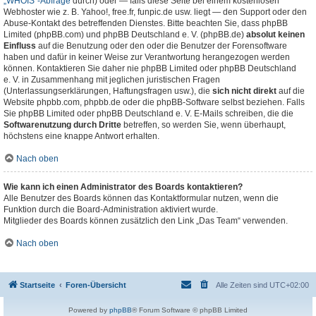
„WHOIS“-Abfrage
durch) oder — falls diese Seite bei einem kostenlosen
Webhoster wie z. B. Yahoo!, free.fr, funpic.de usw. liegt — den Support oder den
Abuse-Kontakt des betreffenden Dienstes. Bitte beachten Sie, dass phpBB
Limited (phpBB.com) und phpBB Deutschland e. V. (phpBB.de)
absolut keinen
Einfluss
auf die Benutzung oder den oder die Benutzer der Forensoftware
haben und dafür in keiner Weise zur Verantwortung herangezogen werden
können. Kontaktieren Sie daher nie phpBB Limited oder phpBB Deutschland
e. V. in Zusammenhang mit jeglichen juristischen Fragen
(Unterlassungserklärungen, Haftungsfragen usw.), die
sich nicht direkt
auf die
Website phpbb.com, phpbb.de oder die phpBB-Software selbst beziehen. Falls
Sie phpBB Limited oder phpBB Deutschland e. V. E-Mails schreiben, die die
Softwarenutzung durch Dritte
betreffen, so werden Sie, wenn überhaupt,
höchstens eine knappe Antwort erhalten.
Nach oben
Wie kann ich einen Administrator des Boards kontaktieren?
Alle Benutzer des Boards können das Kontaktformular nutzen, wenn die
Funktion durch die Board-Administration aktiviert wurde.
Mitglieder des Boards können zusätzlich den Link „Das Team“ verwenden.
Nach oben
Startseite
Foren-Übersicht
Alle Zeiten sind
UTC+02:00
Powered by
phpBB
® Forum Software © phpBB Limited