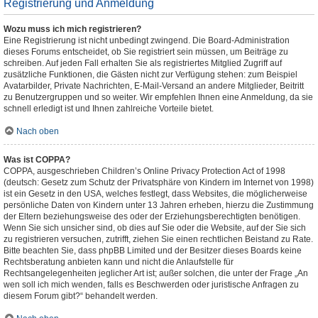
Registrierung und Anmeldung
Wozu muss ich mich registrieren?
Eine Registrierung ist nicht unbedingt zwingend. Die Board-Administration
dieses Forums entscheidet, ob Sie registriert sein müssen, um Beiträge zu
schreiben. Auf jeden Fall erhalten Sie als registriertes Mitglied Zugriff auf
zusätzliche Funktionen, die Gästen nicht zur Verfügung stehen: zum Beispiel
Avatarbilder, Private Nachrichten, E-Mail-Versand an andere Mitglieder, Beitritt
zu Benutzergruppen und so weiter. Wir empfehlen Ihnen eine Anmeldung, da sie
schnell erledigt ist und Ihnen zahlreiche Vorteile bietet.
Nach oben
Was ist COPPA?
COPPA, ausgeschrieben Children’s Online Privacy Protection Act of 1998
(deutsch: Gesetz zum Schutz der Privatsphäre von Kindern im Internet von 1998)
ist ein Gesetz in den USA, welches festlegt, dass Websites, die möglicherweise
persönliche Daten von Kindern unter 13 Jahren erheben, hierzu die Zustimmung
der Eltern beziehungsweise des oder der Erziehungsberechtigten benötigen.
Wenn Sie sich unsicher sind, ob dies auf Sie oder die Website, auf der Sie sich
zu registrieren versuchen, zutrifft, ziehen Sie einen rechtlichen Beistand zu Rate.
Bitte beachten Sie, dass phpBB Limited und der Besitzer dieses Boards keine
Rechtsberatung anbieten kann und nicht die Anlaufstelle für
Rechtsangelegenheiten jeglicher Art ist; außer solchen, die unter der Frage „An
wen soll ich mich wenden, falls es Beschwerden oder juristische Anfragen zu
diesem Forum gibt?“ behandelt werden.