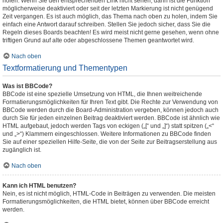
holen. Wenn Sie den entsprechenden Link nicht sehen, dann ist die Funktion
möglicherweise deaktiviert oder seit der letzten Markierung ist nicht genügend
Zeit vergangen. Es ist auch möglich, das Thema nach oben zu holen, indem Sie
einfach eine Antwort darauf schreiben. Stellen Sie jedoch sicher, dass Sie die
Regeln dieses Boards beachten! Es wird meist nicht gerne gesehen, wenn ohne
triftigen Grund auf alte oder abgeschlossene Themen geantwortet wird.
Nach oben
Textformatierung und Thementypen
Was ist BBCode?
BBCode ist eine spezielle Umsetzung von HTML, die Ihnen weitreichende
Formatierungsmöglichkeiten für Ihren Text gibt. Die Rechte zur Verwendung von
BBCode werden durch die Board-Administration vergeben, können jedoch auch
durch Sie für jeden einzelnen Beitrag deaktiviert werden. BBCode ist ähnlich wie
HTML aufgebaut, jedoch werden Tags von eckigen („[“ und „]“) statt spitzen („<“
und „>“) Klammern eingeschlossen. Weitere Informationen zu BBCode finden
Sie auf einer speziellen Hilfe-Seite, die von der Seite zur Beitragserstellung aus
zugänglich ist.
Nach oben
Kann ich HTML benutzen?
Nein, es ist nicht möglich, HTML-Code in Beiträgen zu verwenden. Die meisten
Formatierungsmöglichkeiten, die HTML bietet, können über BBCode erreicht
werden.