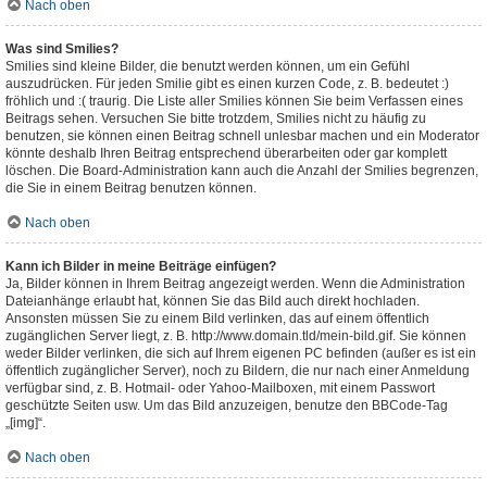
Nach oben
Was sind Smilies?
Smilies sind kleine Bilder, die benutzt werden können, um ein Gefühl
auszudrücken. Für jeden Smilie gibt es einen kurzen Code, z. B. bedeutet :)
fröhlich und :( traurig. Die Liste aller Smilies können Sie beim Verfassen eines
Beitrags sehen. Versuchen Sie bitte trotzdem, Smilies nicht zu häufig zu
benutzen, sie können einen Beitrag schnell unlesbar machen und ein Moderator
könnte deshalb Ihren Beitrag entsprechend überarbeiten oder gar komplett
löschen. Die Board-Administration kann auch die Anzahl der Smilies begrenzen,
die Sie in einem Beitrag benutzen können.
Nach oben
Kann ich Bilder in meine Beiträge einfügen?
Ja, Bilder können in Ihrem Beitrag angezeigt werden. Wenn die Administration
Dateianhänge erlaubt hat, können Sie das Bild auch direkt hochladen.
Ansonsten müssen Sie zu einem Bild verlinken, das auf einem öffentlich
zugänglichen Server liegt, z. B. http://www.domain.tld/mein-bild.gif. Sie können
weder Bilder verlinken, die sich auf Ihrem eigenen PC befinden (außer es ist ein
öffentlich zugänglicher Server), noch zu Bildern, die nur nach einer Anmeldung
verfügbar sind, z. B. Hotmail- oder Yahoo-Mailboxen, mit einem Passwort
geschützte Seiten usw. Um das Bild anzuzeigen, benutze den BBCode-Tag
„[img]“.
Nach oben