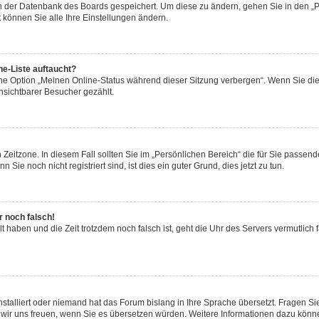
 in der Datenbank des Boards gespeichert. Um diese zu ändern, gehen Sie in den „P
 können Sie alle Ihre Einstellungen ändern.
ne-Liste auftaucht?
eine Option „Meinen Online-Status während dieser Sitzung verbergen“. Wenn Sie di
nsichtbarer Besucher gezählt.
Zeitzone. In diesem Fall sollten Sie im „Persönlichen Bereich“ die für Sie passende 
ie noch nicht registriert sind, ist dies ein guter Grund, dies jetzt zu tun.
r noch falsch!
lt haben und die Zeit trotzdem noch falsch ist, geht die Uhr des Servers vermutlich 
nstalliert oder niemand hat das Forum bislang in Ihre Sprache übersetzt. Fragen Si
rden wir uns freuen, wenn Sie es übersetzen würden. Weitere Informationen dazu kön