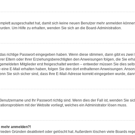
komplett ausgeschaltet hat, damit sich keine neuen Benutzer mehr anmelden können
urden. Um Hilfe zu erhalten, wenden Sie sich an die Board-Administration.
 das richtige Passwort eingegeben haben. Wenn diese stimmen, dann gibt es zwei
hrer Eltern oder Ihrer Erziehungsberechtigten den Anweisungen folgen, die Sie erha
ngemeldeten Mitglieder erst freigeschaltet werden – entweder müssen Sie dies selbs
 Sie eine E-Mail erhalten haben, folgen Sie den dort enthaltenen Anweisungen. Anso
nn Sie sich sicher sind, dass Ihre E-Mail-Adresse korrekt eingegeben wurde, dann 
 Benutzername und Ihr Passwort richtig sind. Wenn dies der Fall ist, wenden Sie s
rationsproblem mit der Website vorliegt, welches ein Administrator lösen muss.
cht mehr anmelden?!
chieden Gründen deaktiviert oder gelöscht hat. Außerdem löschen viele Boards rege