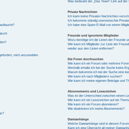
Was bedeutet der „Das Team“-Link auf der S
Private Nachrichten
Ich kann keine Privaten Nachrichten versch
Ich bekomme ständig unerwünschte Private
auftaucht?
Ich habe eine Spam-E-Mail von einem Mitgli
alsch!
Freunde und ignorierte Mitglieder
Wozu benötige ich die Listen der Freunde un
rden?
Wie kann ich Mitglieder zur Liste der Freund
wieder aus den Listen entfernen?
fgefordert, mich anzumelden.
Die Foren durchsuchen
Wie kann ich ein Forum oder mehrere For
Weshalb erhalte ich bei der Suche keine Er
Warum bekomme ich bei der Suche eine lee
Wie kann ich nach Mitgliedern suchen?
Wie kann ich meine eigenen Beiträge und T
Abonnements und Lesezeichen
Was ist der Unterschied zwischen einem L
Wie kann ich ein Lesezeichen auf ein Them
Wie kann ich ein Forum abonnieren?
Wie deaktiviere ich meine Abonnements?
gs?
Dateianhänge
Welche Dateianhänge sind in diesem Forum
Kann ich eine Übersicht all meiner Dateian