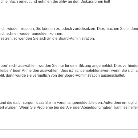
ch einfach erneut und nehmen Sie aktiv an den Diskussionen teil!
 nicht wieder mitteilen, Sie können es jedoch zurücksetzen. Dies machen Sie, inde
 sich schnell wieder anmelden können.
zusetzen, so wenden Sie sich an die Board-Administration.
en“ nicht auswählen, werden Sie nur für eine Sitzung angemeldet. Dies verhinder
eiben“ beim Anmelden auswählen. Dies ist nicht empfehlenswert, wenn Sie sich an
eht, dann wurde sie vermutlich von der Board-Administration ausgeschaltet.
hat und die dafür sorgen, dass Sie im Forum angemeldet bleiben. Außerdem ermögli
iviert wurden. Wenn Sie Probleme bei der An- oder Abmeldung haben, kann es helfe