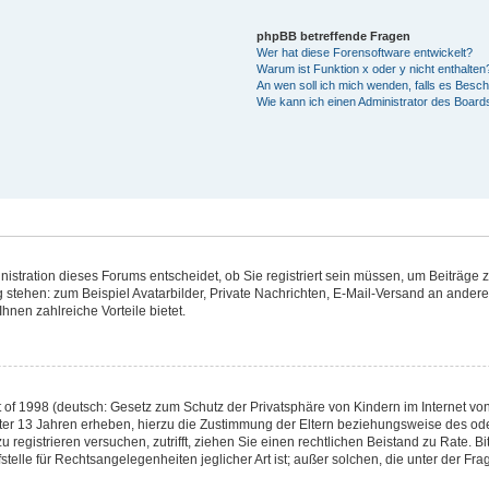
phpBB betreffende Fragen
Wer hat diese Forensoftware entwickelt?
Warum ist Funktion x oder y nicht enthalten
An wen soll ich mich wenden, falls es Besc
Wie kann ich einen Administrator des Board
stration dieses Forums entscheidet, ob Sie registriert sein müssen, um Beiträge zu 
g stehen: zum Beispiel Avatarbilder, Private Nachrichten, E-Mail-Versand an andere 
hnen zahlreiche Vorteile bietet.
of 1998 (deutsch: Gesetz zum Schutz der Privatsphäre von Kindern im Internet von 
ter 13 Jahren erheben, hierzu die Zustimmung der Eltern beziehungsweise des od
 zu registrieren versuchen, zutrifft, ziehen Sie einen rechtlichen Beistand zu Rate.
telle für Rechtsangelegenheiten jeglicher Art ist; außer solchen, die unter der Fr