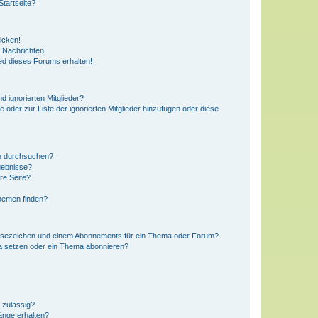
tartseite?
icken!
 Nachrichten!
ed dieses Forums erhalten!
d ignorierten Mitglieder?
e oder zur Liste der ignorierten Mitglieder hinzufügen oder diese
en durchsuchen?
gebnisse?
re Seite?
hemen finden?
esezeichen und einem Abonnements für ein Thema oder Forum?
a setzen oder ein Thema abonnieren?
 zulässig?
hänge erhalten?