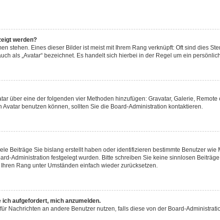
zeigt werden?
n stehen. Eines dieser Bilder ist meist mit Ihrem Rang verknüpft: Oft sind dies Ste
ch als „Avatar“ bezeichnet. Es handelt sich hierbei in der Regel um ein persönlich
Avatar über eine der folgenden vier Methoden hinzufügen: Gravatar, Galerie, Remo
Avatar benutzen können, sollten Sie die Board-Administration kontaktieren.
ele Beiträge Sie bislang erstellt haben oder identifizieren bestimmte Benutzer w
oard-Administration festgelegt wurden. Bitte schreiben Sie keine sinnlosen Beitr
rd Ihren Rang unter Umständen einfach wieder zurücksetzen.
e ich aufgefordert, mich anzumelden.
on für Nachrichten an andere Benutzer nutzen, falls diese von der Board-Administr