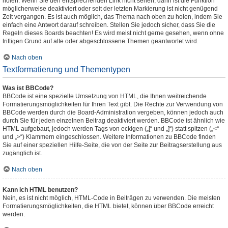
holen. Wenn Sie den entsprechenden Link nicht sehen, dann ist die Funktion
möglicherweise deaktiviert oder seit der letzten Markierung ist nicht genügend
Zeit vergangen. Es ist auch möglich, das Thema nach oben zu holen, indem Sie
einfach eine Antwort darauf schreiben. Stellen Sie jedoch sicher, dass Sie die
Regeln dieses Boards beachten! Es wird meist nicht gerne gesehen, wenn ohne
triftigen Grund auf alte oder abgeschlossene Themen geantwortet wird.
Nach oben
Textformatierung und Thementypen
Was ist BBCode?
BBCode ist eine spezielle Umsetzung von HTML, die Ihnen weitreichende
Formatierungsmöglichkeiten für Ihren Text gibt. Die Rechte zur Verwendung von
BBCode werden durch die Board-Administration vergeben, können jedoch auch
durch Sie für jeden einzelnen Beitrag deaktiviert werden. BBCode ist ähnlich wie
HTML aufgebaut, jedoch werden Tags von eckigen („[“ und „]“) statt spitzen („<“
und „>“) Klammern eingeschlossen. Weitere Informationen zu BBCode finden
Sie auf einer speziellen Hilfe-Seite, die von der Seite zur Beitragserstellung aus
zugänglich ist.
Nach oben
Kann ich HTML benutzen?
Nein, es ist nicht möglich, HTML-Code in Beiträgen zu verwenden. Die meisten
Formatierungsmöglichkeiten, die HTML bietet, können über BBCode erreicht
werden.