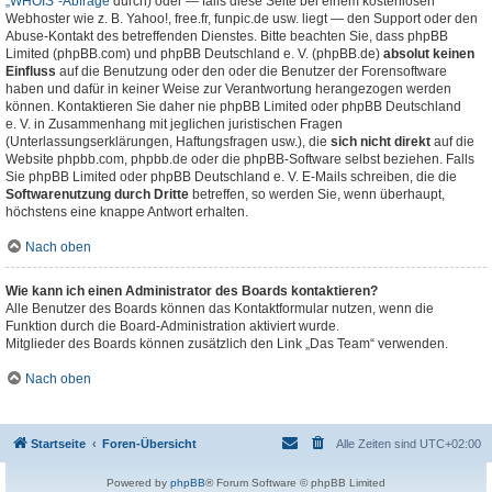
„WHOIS“-Abfrage
durch) oder — falls diese Seite bei einem kostenlosen
Webhoster wie z. B. Yahoo!, free.fr, funpic.de usw. liegt — den Support oder den
Abuse-Kontakt des betreffenden Dienstes. Bitte beachten Sie, dass phpBB
Limited (phpBB.com) und phpBB Deutschland e. V. (phpBB.de)
absolut keinen
Einfluss
auf die Benutzung oder den oder die Benutzer der Forensoftware
haben und dafür in keiner Weise zur Verantwortung herangezogen werden
können. Kontaktieren Sie daher nie phpBB Limited oder phpBB Deutschland
e. V. in Zusammenhang mit jeglichen juristischen Fragen
(Unterlassungserklärungen, Haftungsfragen usw.), die
sich nicht direkt
auf die
Website phpbb.com, phpbb.de oder die phpBB-Software selbst beziehen. Falls
Sie phpBB Limited oder phpBB Deutschland e. V. E-Mails schreiben, die die
Softwarenutzung durch Dritte
betreffen, so werden Sie, wenn überhaupt,
höchstens eine knappe Antwort erhalten.
Nach oben
Wie kann ich einen Administrator des Boards kontaktieren?
Alle Benutzer des Boards können das Kontaktformular nutzen, wenn die
Funktion durch die Board-Administration aktiviert wurde.
Mitglieder des Boards können zusätzlich den Link „Das Team“ verwenden.
Nach oben
Startseite
Foren-Übersicht
Alle Zeiten sind
UTC+02:00
Powered by
phpBB
® Forum Software © phpBB Limited