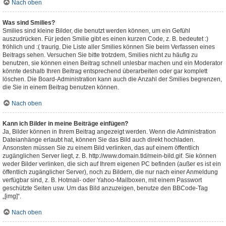
Nach oben
Was sind Smilies?
Smilies sind kleine Bilder, die benutzt werden können, um ein Gefühl
auszudrücken. Für jeden Smilie gibt es einen kurzen Code, z. B. bedeutet :)
fröhlich und :( traurig. Die Liste aller Smilies können Sie beim Verfassen eines
Beitrags sehen. Versuchen Sie bitte trotzdem, Smilies nicht zu häufig zu
benutzen, sie können einen Beitrag schnell unlesbar machen und ein Moderator
könnte deshalb Ihren Beitrag entsprechend überarbeiten oder gar komplett
löschen. Die Board-Administration kann auch die Anzahl der Smilies begrenzen,
die Sie in einem Beitrag benutzen können.
Nach oben
Kann ich Bilder in meine Beiträge einfügen?
Ja, Bilder können in Ihrem Beitrag angezeigt werden. Wenn die Administration
Dateianhänge erlaubt hat, können Sie das Bild auch direkt hochladen.
Ansonsten müssen Sie zu einem Bild verlinken, das auf einem öffentlich
zugänglichen Server liegt, z. B. http://www.domain.tld/mein-bild.gif. Sie können
weder Bilder verlinken, die sich auf Ihrem eigenen PC befinden (außer es ist ein
öffentlich zugänglicher Server), noch zu Bildern, die nur nach einer Anmeldung
verfügbar sind, z. B. Hotmail- oder Yahoo-Mailboxen, mit einem Passwort
geschützte Seiten usw. Um das Bild anzuzeigen, benutze den BBCode-Tag
„[img]“.
Nach oben