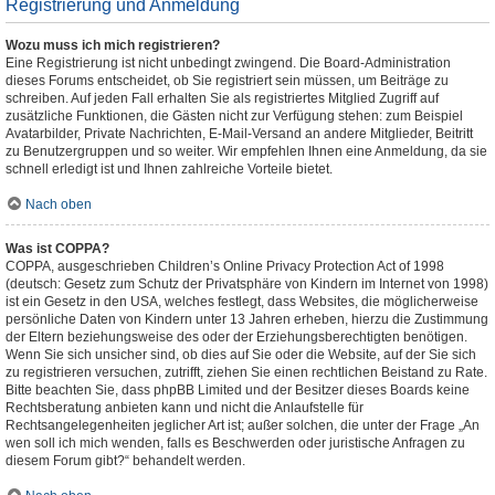
Registrierung und Anmeldung
Wozu muss ich mich registrieren?
Eine Registrierung ist nicht unbedingt zwingend. Die Board-Administration
dieses Forums entscheidet, ob Sie registriert sein müssen, um Beiträge zu
schreiben. Auf jeden Fall erhalten Sie als registriertes Mitglied Zugriff auf
zusätzliche Funktionen, die Gästen nicht zur Verfügung stehen: zum Beispiel
Avatarbilder, Private Nachrichten, E-Mail-Versand an andere Mitglieder, Beitritt
zu Benutzergruppen und so weiter. Wir empfehlen Ihnen eine Anmeldung, da sie
schnell erledigt ist und Ihnen zahlreiche Vorteile bietet.
Nach oben
Was ist COPPA?
COPPA, ausgeschrieben Children’s Online Privacy Protection Act of 1998
(deutsch: Gesetz zum Schutz der Privatsphäre von Kindern im Internet von 1998)
ist ein Gesetz in den USA, welches festlegt, dass Websites, die möglicherweise
persönliche Daten von Kindern unter 13 Jahren erheben, hierzu die Zustimmung
der Eltern beziehungsweise des oder der Erziehungsberechtigten benötigen.
Wenn Sie sich unsicher sind, ob dies auf Sie oder die Website, auf der Sie sich
zu registrieren versuchen, zutrifft, ziehen Sie einen rechtlichen Beistand zu Rate.
Bitte beachten Sie, dass phpBB Limited und der Besitzer dieses Boards keine
Rechtsberatung anbieten kann und nicht die Anlaufstelle für
Rechtsangelegenheiten jeglicher Art ist; außer solchen, die unter der Frage „An
wen soll ich mich wenden, falls es Beschwerden oder juristische Anfragen zu
diesem Forum gibt?“ behandelt werden.