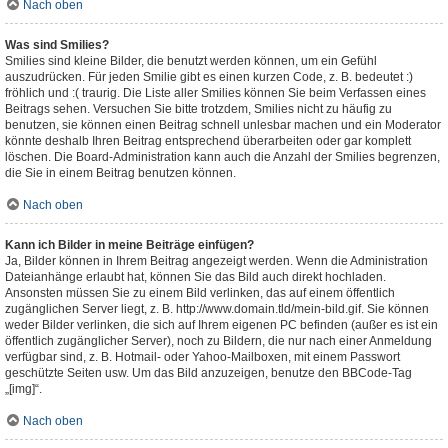
Nach oben
Was sind Smilies?
Smilies sind kleine Bilder, die benutzt werden können, um ein Gefühl
auszudrücken. Für jeden Smilie gibt es einen kurzen Code, z. B. bedeutet :)
fröhlich und :( traurig. Die Liste aller Smilies können Sie beim Verfassen eines
Beitrags sehen. Versuchen Sie bitte trotzdem, Smilies nicht zu häufig zu
benutzen, sie können einen Beitrag schnell unlesbar machen und ein Moderator
könnte deshalb Ihren Beitrag entsprechend überarbeiten oder gar komplett
löschen. Die Board-Administration kann auch die Anzahl der Smilies begrenzen,
die Sie in einem Beitrag benutzen können.
Nach oben
Kann ich Bilder in meine Beiträge einfügen?
Ja, Bilder können in Ihrem Beitrag angezeigt werden. Wenn die Administration
Dateianhänge erlaubt hat, können Sie das Bild auch direkt hochladen.
Ansonsten müssen Sie zu einem Bild verlinken, das auf einem öffentlich
zugänglichen Server liegt, z. B. http://www.domain.tld/mein-bild.gif. Sie können
weder Bilder verlinken, die sich auf Ihrem eigenen PC befinden (außer es ist ein
öffentlich zugänglicher Server), noch zu Bildern, die nur nach einer Anmeldung
verfügbar sind, z. B. Hotmail- oder Yahoo-Mailboxen, mit einem Passwort
geschützte Seiten usw. Um das Bild anzuzeigen, benutze den BBCode-Tag
„[img]“.
Nach oben