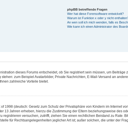
phpBB betreffende Fragen
Wer hat diese Forensoftware entwickelt?
Warum ist Funktion x oder y nicht enthalten
An wen soll ich mich wenden, falls es Besc
Wie kann ich einen Administrator des Board
stration dieses Forums entscheidet, ob Sie registriert sein müssen, um Beiträge zu 
g stehen: zum Beispiel Avatarbilder, Private Nachrichten, E-Mail-Versand an andere 
hnen zahlreiche Vorteile bietet.
of 1998 (deutsch: Gesetz zum Schutz der Privatsphäre von Kindern im Internet von 
ter 13 Jahren erheben, hierzu die Zustimmung der Eltern beziehungsweise des od
 zu registrieren versuchen, zutrifft, ziehen Sie einen rechtlichen Beistand zu Rate.
telle für Rechtsangelegenheiten jeglicher Art ist; außer solchen, die unter der Fr