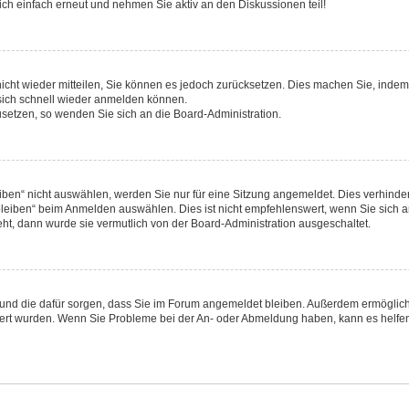
ch einfach erneut und nehmen Sie aktiv an den Diskussionen teil!
 nicht wieder mitteilen, Sie können es jedoch zurücksetzen. Dies machen Sie, inde
 sich schnell wieder anmelden können.
zusetzen, so wenden Sie sich an die Board-Administration.
en“ nicht auswählen, werden Sie nur für eine Sitzung angemeldet. Dies verhinder
eiben“ beim Anmelden auswählen. Dies ist nicht empfehlenswert, wenn Sie sich an
eht, dann wurde sie vermutlich von der Board-Administration ausgeschaltet.
hat und die dafür sorgen, dass Sie im Forum angemeldet bleiben. Außerdem ermögli
iviert wurden. Wenn Sie Probleme bei der An- oder Abmeldung haben, kann es helfe