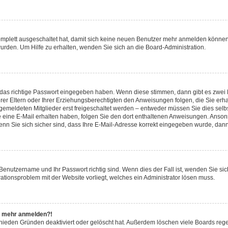
komplett ausgeschaltet hat, damit sich keine neuen Benutzer mehr anmelden können
urden. Um Hilfe zu erhalten, wenden Sie sich an die Board-Administration.
 das richtige Passwort eingegeben haben. Wenn diese stimmen, dann gibt es zwei
hrer Eltern oder Ihrer Erziehungsberechtigten den Anweisungen folgen, die Sie erha
ngemeldeten Mitglieder erst freigeschaltet werden – entweder müssen Sie dies selbs
 Sie eine E-Mail erhalten haben, folgen Sie den dort enthaltenen Anweisungen. Anso
nn Sie sich sicher sind, dass Ihre E-Mail-Adresse korrekt eingegeben wurde, dann 
 Benutzername und Ihr Passwort richtig sind. Wenn dies der Fall ist, wenden Sie s
rationsproblem mit der Website vorliegt, welches ein Administrator lösen muss.
cht mehr anmelden?!
chieden Gründen deaktiviert oder gelöscht hat. Außerdem löschen viele Boards rege