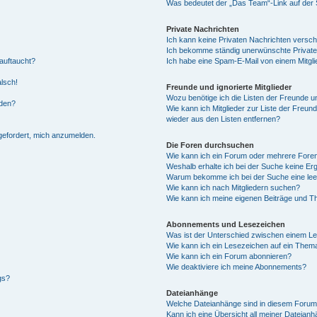
Was bedeutet der „Das Team“-Link auf der S
Private Nachrichten
Ich kann keine Privaten Nachrichten versch
Ich bekomme ständig unerwünschte Private
auftaucht?
Ich habe eine Spam-E-Mail von einem Mitgli
alsch!
Freunde und ignorierte Mitglieder
Wozu benötige ich die Listen der Freunde un
rden?
Wie kann ich Mitglieder zur Liste der Freund
wieder aus den Listen entfernen?
fgefordert, mich anzumelden.
Die Foren durchsuchen
Wie kann ich ein Forum oder mehrere For
Weshalb erhalte ich bei der Suche keine Er
Warum bekomme ich bei der Suche eine lee
Wie kann ich nach Mitgliedern suchen?
Wie kann ich meine eigenen Beiträge und T
Abonnements und Lesezeichen
Was ist der Unterschied zwischen einem L
Wie kann ich ein Lesezeichen auf ein Them
Wie kann ich ein Forum abonnieren?
Wie deaktiviere ich meine Abonnements?
gs?
Dateianhänge
Welche Dateianhänge sind in diesem Forum
Kann ich eine Übersicht all meiner Dateian