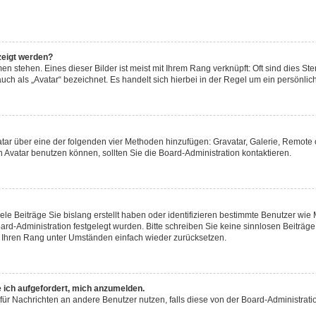
zeigt werden?
n stehen. Eines dieser Bilder ist meist mit Ihrem Rang verknüpft: Oft sind dies Ste
ch als „Avatar“ bezeichnet. Es handelt sich hierbei in der Regel um ein persönlich
Avatar über eine der folgenden vier Methoden hinzufügen: Gravatar, Galerie, Remo
Avatar benutzen können, sollten Sie die Board-Administration kontaktieren.
ele Beiträge Sie bislang erstellt haben oder identifizieren bestimmte Benutzer w
oard-Administration festgelegt wurden. Bitte schreiben Sie keine sinnlosen Beitr
rd Ihren Rang unter Umständen einfach wieder zurücksetzen.
e ich aufgefordert, mich anzumelden.
on für Nachrichten an andere Benutzer nutzen, falls diese von der Board-Administr