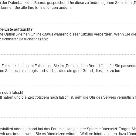
 in der Datenbank des Boards gespeichert. Um diese zu ändern, gehen Sie in den „P
 können Sie alle Ihre Einstellungen ändern.
ne-Liste auftaucht?
eine Option „Meinen Online-Status während dieser Sitzung verbergen“. Wenn Sie di
nsichtbarer Besucher gezählt.
Zeitzone. In diesem Fall sollten Sie im „Persönlichen Bereich“ die für Sie passende 
ie noch nicht registriert sind, ist dies ein guter Grund, dies jetzt zu tun.
r noch falsch!
lt haben und die Zeit trotzdem noch falsch ist, geht die Uhr des Servers vermutlich 
nstalliert oder niemand hat das Forum bislang in Ihre Sprache übersetzt. Fragen Si
rden wir uns freuen, wenn Sie es übersetzen würden. Weitere Informationen dazu kön