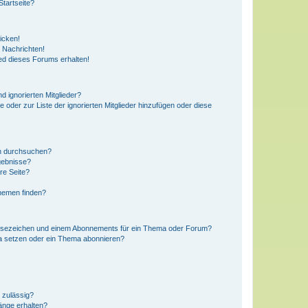
tartseite?
icken!
 Nachrichten!
ed dieses Forums erhalten!
d ignorierten Mitglieder?
e oder zur Liste der ignorierten Mitglieder hinzufügen oder diese
en durchsuchen?
gebnisse?
re Seite?
hemen finden?
esezeichen und einem Abonnements für ein Thema oder Forum?
a setzen oder ein Thema abonnieren?
 zulässig?
hänge erhalten?