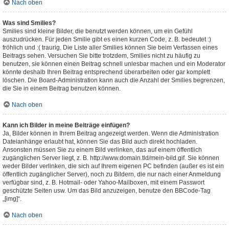
Nach oben
Was sind Smilies?
Smilies sind kleine Bilder, die benutzt werden können, um ein Gefühl
auszudrücken. Für jeden Smilie gibt es einen kurzen Code, z. B. bedeutet :)
fröhlich und :( traurig. Die Liste aller Smilies können Sie beim Verfassen eines
Beitrags sehen. Versuchen Sie bitte trotzdem, Smilies nicht zu häufig zu
benutzen, sie können einen Beitrag schnell unlesbar machen und ein Moderator
könnte deshalb Ihren Beitrag entsprechend überarbeiten oder gar komplett
löschen. Die Board-Administration kann auch die Anzahl der Smilies begrenzen,
die Sie in einem Beitrag benutzen können.
Nach oben
Kann ich Bilder in meine Beiträge einfügen?
Ja, Bilder können in Ihrem Beitrag angezeigt werden. Wenn die Administration
Dateianhänge erlaubt hat, können Sie das Bild auch direkt hochladen.
Ansonsten müssen Sie zu einem Bild verlinken, das auf einem öffentlich
zugänglichen Server liegt, z. B. http://www.domain.tld/mein-bild.gif. Sie können
weder Bilder verlinken, die sich auf Ihrem eigenen PC befinden (außer es ist ein
öffentlich zugänglicher Server), noch zu Bildern, die nur nach einer Anmeldung
verfügbar sind, z. B. Hotmail- oder Yahoo-Mailboxen, mit einem Passwort
geschützte Seiten usw. Um das Bild anzuzeigen, benutze den BBCode-Tag
„[img]“.
Nach oben