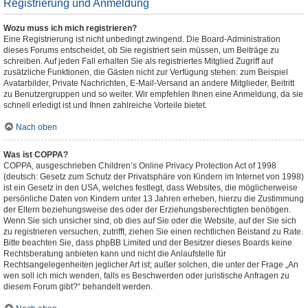
Registrierung und Anmeldung
Wozu muss ich mich registrieren?
Eine Registrierung ist nicht unbedingt zwingend. Die Board-Administration
dieses Forums entscheidet, ob Sie registriert sein müssen, um Beiträge zu
schreiben. Auf jeden Fall erhalten Sie als registriertes Mitglied Zugriff auf
zusätzliche Funktionen, die Gästen nicht zur Verfügung stehen: zum Beispiel
Avatarbilder, Private Nachrichten, E-Mail-Versand an andere Mitglieder, Beitritt
zu Benutzergruppen und so weiter. Wir empfehlen Ihnen eine Anmeldung, da sie
schnell erledigt ist und Ihnen zahlreiche Vorteile bietet.
Nach oben
Was ist COPPA?
COPPA, ausgeschrieben Children’s Online Privacy Protection Act of 1998
(deutsch: Gesetz zum Schutz der Privatsphäre von Kindern im Internet von 1998)
ist ein Gesetz in den USA, welches festlegt, dass Websites, die möglicherweise
persönliche Daten von Kindern unter 13 Jahren erheben, hierzu die Zustimmung
der Eltern beziehungsweise des oder der Erziehungsberechtigten benötigen.
Wenn Sie sich unsicher sind, ob dies auf Sie oder die Website, auf der Sie sich
zu registrieren versuchen, zutrifft, ziehen Sie einen rechtlichen Beistand zu Rate.
Bitte beachten Sie, dass phpBB Limited und der Besitzer dieses Boards keine
Rechtsberatung anbieten kann und nicht die Anlaufstelle für
Rechtsangelegenheiten jeglicher Art ist; außer solchen, die unter der Frage „An
wen soll ich mich wenden, falls es Beschwerden oder juristische Anfragen zu
diesem Forum gibt?“ behandelt werden.