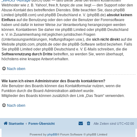
„WHOIS“-Abfrage
durch) oder — falls diese Seite bei einem kostenlosen
Webhoster wie z. B. Yahoo!, free.fr, funpic.de usw. liegt — den Support oder den
Abuse-Kontakt des betreffenden Dienstes. Bitte beachten Sie, dass phpBB
Limited (phpBB.com) und phpBB Deutschland e. V. (phpBB.de)
absolut keinen
Einfluss
auf die Benutzung oder den oder die Benutzer der Forensoftware
haben und dafür in keiner Weise zur Verantwortung herangezogen werden
können. Kontaktieren Sie daher nie phpBB Limited oder phpBB Deutschland
e. V. in Zusammenhang mit jeglichen juristischen Fragen
(Unterlassungserklärungen, Haftungsfragen usw.), die
sich nicht direkt
auf die
Website phpbb.com, phpbb.de oder die phpBB-Software selbst beziehen. Falls
Sie phpBB Limited oder phpBB Deutschland e. V. E-Mails schreiben, die die
Softwarenutzung durch Dritte
betreffen, so werden Sie, wenn überhaupt,
höchstens eine knappe Antwort erhalten.
Nach oben
Wie kann ich einen Administrator des Boards kontaktieren?
Alle Benutzer des Boards können das Kontaktformular nutzen, wenn die
Funktion durch die Board-Administration aktiviert wurde.
Mitglieder des Boards können zusätzlich den Link „Das Team“ verwenden.
Nach oben
Startseite
Foren-Übersicht
Alle Zeiten sind
UTC+02:00
Powered by
phpBB
® Forum Software © phpBB Limited