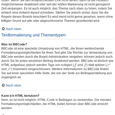
holen. Wenn Sie den entsprechenden Link nicht sehen, dann ist die Funktion
möglicherweise deaktiviert oder seit der letzten Markierung ist nicht genügend
Zeit vergangen. Es ist auch möglich, das Thema nach oben zu holen, indem Sie
einfach eine Antwort darauf schreiben. Stellen Sie jedoch sicher, dass Sie die
Regeln dieses Boards beachten! Es wird meist nicht gerne gesehen, wenn ohne
triftigen Grund auf alte oder abgeschlossene Themen geantwortet wird.
Nach oben
Textformatierung und Thementypen
Was ist BBCode?
BBCode ist eine spezielle Umsetzung von HTML, die Ihnen weitreichende
Formatierungsmöglichkeiten für Ihren Text gibt. Die Rechte zur Verwendung von
BBCode werden durch die Board-Administration vergeben, können jedoch auch
durch Sie für jeden einzelnen Beitrag deaktiviert werden. BBCode ist ähnlich wie
HTML aufgebaut, jedoch werden Tags von eckigen („[“ und „]“) statt spitzen („<“
und „>“) Klammern eingeschlossen. Weitere Informationen zu BBCode finden
Sie auf einer speziellen Hilfe-Seite, die von der Seite zur Beitragserstellung aus
zugänglich ist.
Nach oben
Kann ich HTML benutzen?
Nein, es ist nicht möglich, HTML-Code in Beiträgen zu verwenden. Die meisten
Formatierungsmöglichkeiten, die HTML bietet, können über BBCode erreicht
werden.