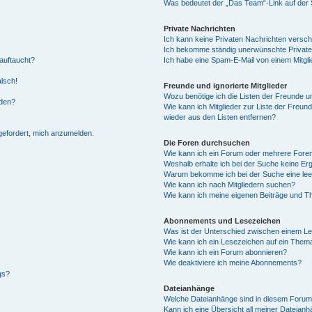
Was bedeutet der „Das Team“-Link auf der S
Private Nachrichten
Ich kann keine Privaten Nachrichten versch
Ich bekomme ständig unerwünschte Private
auftaucht?
Ich habe eine Spam-E-Mail von einem Mitgli
alsch!
Freunde und ignorierte Mitglieder
Wozu benötige ich die Listen der Freunde un
rden?
Wie kann ich Mitglieder zur Liste der Freund
wieder aus den Listen entfernen?
fgefordert, mich anzumelden.
Die Foren durchsuchen
Wie kann ich ein Forum oder mehrere For
Weshalb erhalte ich bei der Suche keine Er
Warum bekomme ich bei der Suche eine lee
Wie kann ich nach Mitgliedern suchen?
Wie kann ich meine eigenen Beiträge und T
Abonnements und Lesezeichen
Was ist der Unterschied zwischen einem L
Wie kann ich ein Lesezeichen auf ein Them
Wie kann ich ein Forum abonnieren?
Wie deaktiviere ich meine Abonnements?
gs?
Dateianhänge
Welche Dateianhänge sind in diesem Forum
Kann ich eine Übersicht all meiner Dateian