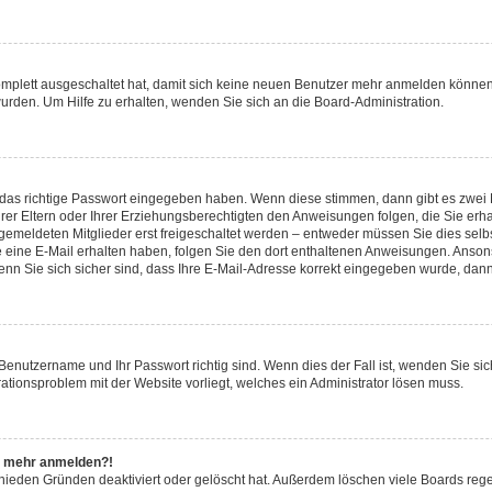
komplett ausgeschaltet hat, damit sich keine neuen Benutzer mehr anmelden können
urden. Um Hilfe zu erhalten, wenden Sie sich an die Board-Administration.
 das richtige Passwort eingegeben haben. Wenn diese stimmen, dann gibt es zwei
hrer Eltern oder Ihrer Erziehungsberechtigten den Anweisungen folgen, die Sie erha
ngemeldeten Mitglieder erst freigeschaltet werden – entweder müssen Sie dies selbs
 Sie eine E-Mail erhalten haben, folgen Sie den dort enthaltenen Anweisungen. Anso
nn Sie sich sicher sind, dass Ihre E-Mail-Adresse korrekt eingegeben wurde, dann 
 Benutzername und Ihr Passwort richtig sind. Wenn dies der Fall ist, wenden Sie s
rationsproblem mit der Website vorliegt, welches ein Administrator lösen muss.
cht mehr anmelden?!
chieden Gründen deaktiviert oder gelöscht hat. Außerdem löschen viele Boards rege