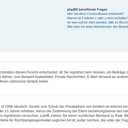
phpBB betreffende Fragen
Wer hat diese Forensoftware entwickelt?
Warum ist Funktion x oder y nicht enthalten
An wen soll ich mich wenden, falls es Besc
Wie kann ich einen Administrator des Board
stration dieses Forums entscheidet, ob Sie registriert sein müssen, um Beiträge zu 
g stehen: zum Beispiel Avatarbilder, Private Nachrichten, E-Mail-Versand an andere 
hnen zahlreiche Vorteile bietet.
of 1998 (deutsch: Gesetz zum Schutz der Privatsphäre von Kindern im Internet von 
ter 13 Jahren erheben, hierzu die Zustimmung der Eltern beziehungsweise des od
 zu registrieren versuchen, zutrifft, ziehen Sie einen rechtlichen Beistand zu Rate.
telle für Rechtsangelegenheiten jeglicher Art ist; außer solchen, die unter der Fr