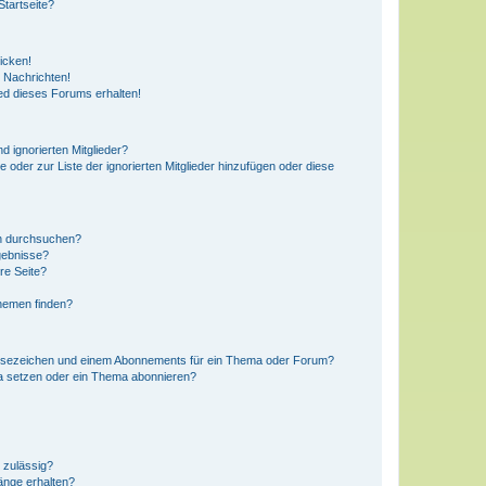
tartseite?
icken!
 Nachrichten!
ed dieses Forums erhalten!
d ignorierten Mitglieder?
e oder zur Liste der ignorierten Mitglieder hinzufügen oder diese
en durchsuchen?
gebnisse?
re Seite?
hemen finden?
esezeichen und einem Abonnements für ein Thema oder Forum?
a setzen oder ein Thema abonnieren?
 zulässig?
hänge erhalten?