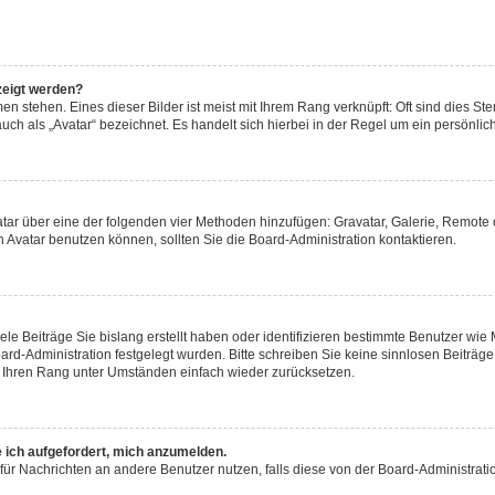
zeigt werden?
n stehen. Eines dieser Bilder ist meist mit Ihrem Rang verknüpft: Oft sind dies Ste
ch als „Avatar“ bezeichnet. Es handelt sich hierbei in der Regel um ein persönlich
Avatar über eine der folgenden vier Methoden hinzufügen: Gravatar, Galerie, Remo
Avatar benutzen können, sollten Sie die Board-Administration kontaktieren.
ele Beiträge Sie bislang erstellt haben oder identifizieren bestimmte Benutzer w
oard-Administration festgelegt wurden. Bitte schreiben Sie keine sinnlosen Beitr
rd Ihren Rang unter Umständen einfach wieder zurücksetzen.
e ich aufgefordert, mich anzumelden.
on für Nachrichten an andere Benutzer nutzen, falls diese von der Board-Administr