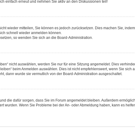
ch einfach erneut und nehmen Sie aktiv an den Diskussionen teil!
 nicht wieder mitteilen, Sie können es jedoch zurücksetzen. Dies machen Sie, inde
 sich schnell wieder anmelden können.
zusetzen, so wenden Sie sich an die Board-Administration.
en“ nicht auswählen, werden Sie nur für eine Sitzung angemeldet. Dies verhinder
eiben“ beim Anmelden auswählen. Dies ist nicht empfehlenswert, wenn Sie sich an
eht, dann wurde sie vermutlich von der Board-Administration ausgeschaltet.
hat und die dafür sorgen, dass Sie im Forum angemeldet bleiben. Außerdem ermögli
iviert wurden. Wenn Sie Probleme bei der An- oder Abmeldung haben, kann es helfe