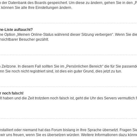
 in der Datenbank des Boards gespeichert. Um diese zu ändern, gehen Sie in den „P
 können Sie alle Ihre Einstellungen ändern.
ne-Liste auftaucht?
eine Option „Meinen Online-Status während dieser Sitzung verbergen“. Wenn Sie di
nsichtbarer Besucher gezählt.
Zeitzone. In diesem Fall sollten Sie im „Persönlichen Bereich“ die für Sie passende 
ie noch nicht registriert sind, ist dies ein guter Grund, dies jetzt zu tun.
r noch falsch!
lt haben und die Zeit trotzdem noch falsch ist, geht die Uhr des Servers vermutlich 
nstalliert oder niemand hat das Forum bislang in Ihre Sprache übersetzt. Fragen Si
rden wir uns freuen, wenn Sie es übersetzen würden. Weitere Informationen dazu kön