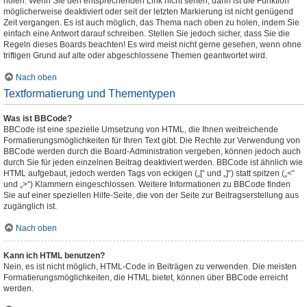
holen. Wenn Sie den entsprechenden Link nicht sehen, dann ist die Funktion
möglicherweise deaktiviert oder seit der letzten Markierung ist nicht genügend
Zeit vergangen. Es ist auch möglich, das Thema nach oben zu holen, indem Sie
einfach eine Antwort darauf schreiben. Stellen Sie jedoch sicher, dass Sie die
Regeln dieses Boards beachten! Es wird meist nicht gerne gesehen, wenn ohne
triftigen Grund auf alte oder abgeschlossene Themen geantwortet wird.
Nach oben
Textformatierung und Thementypen
Was ist BBCode?
BBCode ist eine spezielle Umsetzung von HTML, die Ihnen weitreichende
Formatierungsmöglichkeiten für Ihren Text gibt. Die Rechte zur Verwendung von
BBCode werden durch die Board-Administration vergeben, können jedoch auch
durch Sie für jeden einzelnen Beitrag deaktiviert werden. BBCode ist ähnlich wie
HTML aufgebaut, jedoch werden Tags von eckigen („[“ und „]“) statt spitzen („<“
und „>“) Klammern eingeschlossen. Weitere Informationen zu BBCode finden
Sie auf einer speziellen Hilfe-Seite, die von der Seite zur Beitragserstellung aus
zugänglich ist.
Nach oben
Kann ich HTML benutzen?
Nein, es ist nicht möglich, HTML-Code in Beiträgen zu verwenden. Die meisten
Formatierungsmöglichkeiten, die HTML bietet, können über BBCode erreicht
werden.