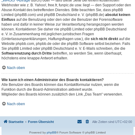
„WHOIS“-Abfrage
durch) oder — falls diese Seite bei einem kostenlosen
Webhoster wie z. B. Yahoo!, free.fr, funpic.de usw. liegt — den Support oder den
Abuse-Kontakt des betreffenden Dienstes. Bitte beachten Sie, dass phpBB
Limited (phpBB.com) und phpBB Deutschland e. V. (phpBB.de)
absolut keinen
Einfluss
auf die Benutzung oder den oder die Benutzer der Forensoftware
haben und dafür in keiner Weise zur Verantwortung herangezogen werden
können. Kontaktieren Sie daher nie phpBB Limited oder phpBB Deutschland
e. V. in Zusammenhang mit jeglichen juristischen Fragen
(Unterlassungserklärungen, Haftungsfragen usw.), die
sich nicht direkt
auf die
Website phpbb.com, phpbb.de oder die phpBB-Software selbst beziehen. Falls
Sie phpBB Limited oder phpBB Deutschland e. V. E-Mails schreiben, die die
Softwarenutzung durch Dritte
betreffen, so werden Sie, wenn überhaupt,
höchstens eine knappe Antwort erhalten.
Nach oben
Wie kann ich einen Administrator des Boards kontaktieren?
Alle Benutzer des Boards können das Kontaktformular nutzen, wenn die
Funktion durch die Board-Administration aktiviert wurde.
Mitglieder des Boards können zusätzlich den Link „Das Team“ verwenden.
Nach oben
Startseite
Foren-Übersicht
Alle Zeiten sind
UTC+02:00
Powered by
phpBB
® Forum Software © phpBB Limited