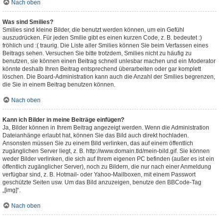
Nach oben
Was sind Smilies?
Smilies sind kleine Bilder, die benutzt werden können, um ein Gefühl
auszudrücken. Für jeden Smilie gibt es einen kurzen Code, z. B. bedeutet :)
fröhlich und :( traurig. Die Liste aller Smilies können Sie beim Verfassen eines
Beitrags sehen. Versuchen Sie bitte trotzdem, Smilies nicht zu häufig zu
benutzen, sie können einen Beitrag schnell unlesbar machen und ein Moderator
könnte deshalb Ihren Beitrag entsprechend überarbeiten oder gar komplett
löschen. Die Board-Administration kann auch die Anzahl der Smilies begrenzen,
die Sie in einem Beitrag benutzen können.
Nach oben
Kann ich Bilder in meine Beiträge einfügen?
Ja, Bilder können in Ihrem Beitrag angezeigt werden. Wenn die Administration
Dateianhänge erlaubt hat, können Sie das Bild auch direkt hochladen.
Ansonsten müssen Sie zu einem Bild verlinken, das auf einem öffentlich
zugänglichen Server liegt, z. B. http://www.domain.tld/mein-bild.gif. Sie können
weder Bilder verlinken, die sich auf Ihrem eigenen PC befinden (außer es ist ein
öffentlich zugänglicher Server), noch zu Bildern, die nur nach einer Anmeldung
verfügbar sind, z. B. Hotmail- oder Yahoo-Mailboxen, mit einem Passwort
geschützte Seiten usw. Um das Bild anzuzeigen, benutze den BBCode-Tag
„[img]“.
Nach oben