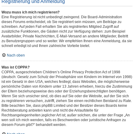
Registrierung und Anmeldung
Wozu muss ich mich registrieren?
Eine Registrierung ist nicht unbedingt zwingend. Die Board-Administration
dieses Forums entscheidet, ob Sie registriert sein müssen, um Beiträge zu
schreiben. Auf jeden Fall erhalten Sie als registriertes Mitglied Zugriff auf
zusätzliche Funktionen, die Gästen nicht zur Verfügung stehen: zum Beispiel
Avatarbilder, Private Nachrichten, E-Mail-Versand an andere Mitglieder, Beitritt
zu Benutzergruppen und so weiter. Wir empfehlen Ihnen eine Anmeldung, da sie
schnell erledigt ist und Ihnen zahlreiche Vorteile bietet.
Nach oben
Was ist COPPA?
COPPA, ausgeschrieben Children’s Online Privacy Protection Act of 1998
(deutsch: Gesetz zum Schutz der Privatsphäre von Kindern im Internet von 1998)
ist ein Gesetz in den USA, welches festlegt, dass Websites, die möglicherweise
persönliche Daten von Kindern unter 13 Jahren erheben, hierzu die Zustimmung
der Eltern beziehungsweise des oder der Erziehungsberechtigten benötigen.
Wenn Sie sich unsicher sind, ob dies auf Sie oder die Website, auf der Sie sich
zu registrieren versuchen, zutrifft, ziehen Sie einen rechtlichen Beistand zu Rate.
Bitte beachten Sie, dass phpBB Limited und der Besitzer dieses Boards keine
Rechtsberatung anbieten kann und nicht die Anlaufstelle für
Rechtsangelegenheiten jeglicher Art ist; außer solchen, die unter der Frage „An
wen soll ich mich wenden, falls es Beschwerden oder juristische Anfragen zu
diesem Forum gibt?“ behandelt werden.