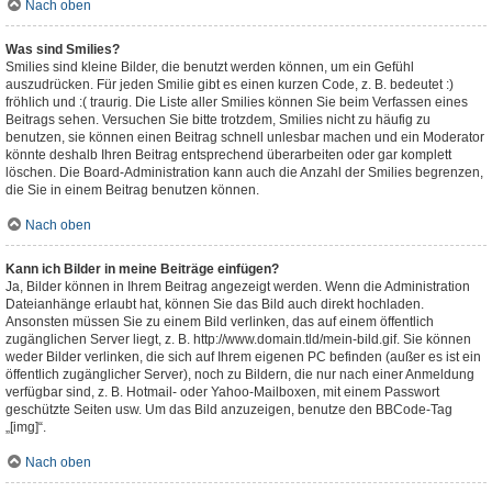
Nach oben
Was sind Smilies?
Smilies sind kleine Bilder, die benutzt werden können, um ein Gefühl
auszudrücken. Für jeden Smilie gibt es einen kurzen Code, z. B. bedeutet :)
fröhlich und :( traurig. Die Liste aller Smilies können Sie beim Verfassen eines
Beitrags sehen. Versuchen Sie bitte trotzdem, Smilies nicht zu häufig zu
benutzen, sie können einen Beitrag schnell unlesbar machen und ein Moderator
könnte deshalb Ihren Beitrag entsprechend überarbeiten oder gar komplett
löschen. Die Board-Administration kann auch die Anzahl der Smilies begrenzen,
die Sie in einem Beitrag benutzen können.
Nach oben
Kann ich Bilder in meine Beiträge einfügen?
Ja, Bilder können in Ihrem Beitrag angezeigt werden. Wenn die Administration
Dateianhänge erlaubt hat, können Sie das Bild auch direkt hochladen.
Ansonsten müssen Sie zu einem Bild verlinken, das auf einem öffentlich
zugänglichen Server liegt, z. B. http://www.domain.tld/mein-bild.gif. Sie können
weder Bilder verlinken, die sich auf Ihrem eigenen PC befinden (außer es ist ein
öffentlich zugänglicher Server), noch zu Bildern, die nur nach einer Anmeldung
verfügbar sind, z. B. Hotmail- oder Yahoo-Mailboxen, mit einem Passwort
geschützte Seiten usw. Um das Bild anzuzeigen, benutze den BBCode-Tag
„[img]“.
Nach oben