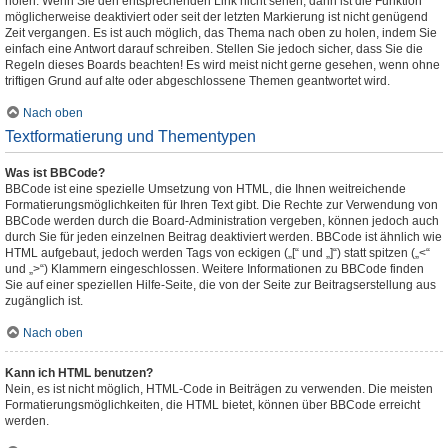
holen. Wenn Sie den entsprechenden Link nicht sehen, dann ist die Funktion
möglicherweise deaktiviert oder seit der letzten Markierung ist nicht genügend
Zeit vergangen. Es ist auch möglich, das Thema nach oben zu holen, indem Sie
einfach eine Antwort darauf schreiben. Stellen Sie jedoch sicher, dass Sie die
Regeln dieses Boards beachten! Es wird meist nicht gerne gesehen, wenn ohne
triftigen Grund auf alte oder abgeschlossene Themen geantwortet wird.
Nach oben
Textformatierung und Thementypen
Was ist BBCode?
BBCode ist eine spezielle Umsetzung von HTML, die Ihnen weitreichende
Formatierungsmöglichkeiten für Ihren Text gibt. Die Rechte zur Verwendung von
BBCode werden durch die Board-Administration vergeben, können jedoch auch
durch Sie für jeden einzelnen Beitrag deaktiviert werden. BBCode ist ähnlich wie
HTML aufgebaut, jedoch werden Tags von eckigen („[“ und „]“) statt spitzen („<“
und „>“) Klammern eingeschlossen. Weitere Informationen zu BBCode finden
Sie auf einer speziellen Hilfe-Seite, die von der Seite zur Beitragserstellung aus
zugänglich ist.
Nach oben
Kann ich HTML benutzen?
Nein, es ist nicht möglich, HTML-Code in Beiträgen zu verwenden. Die meisten
Formatierungsmöglichkeiten, die HTML bietet, können über BBCode erreicht
werden.