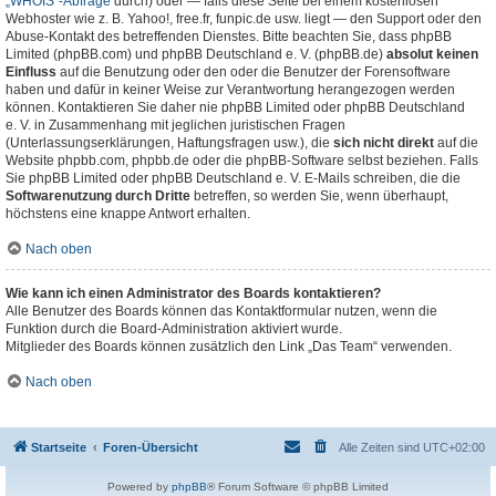
„WHOIS“-Abfrage
durch) oder — falls diese Seite bei einem kostenlosen
Webhoster wie z. B. Yahoo!, free.fr, funpic.de usw. liegt — den Support oder den
Abuse-Kontakt des betreffenden Dienstes. Bitte beachten Sie, dass phpBB
Limited (phpBB.com) und phpBB Deutschland e. V. (phpBB.de)
absolut keinen
Einfluss
auf die Benutzung oder den oder die Benutzer der Forensoftware
haben und dafür in keiner Weise zur Verantwortung herangezogen werden
können. Kontaktieren Sie daher nie phpBB Limited oder phpBB Deutschland
e. V. in Zusammenhang mit jeglichen juristischen Fragen
(Unterlassungserklärungen, Haftungsfragen usw.), die
sich nicht direkt
auf die
Website phpbb.com, phpbb.de oder die phpBB-Software selbst beziehen. Falls
Sie phpBB Limited oder phpBB Deutschland e. V. E-Mails schreiben, die die
Softwarenutzung durch Dritte
betreffen, so werden Sie, wenn überhaupt,
höchstens eine knappe Antwort erhalten.
Nach oben
Wie kann ich einen Administrator des Boards kontaktieren?
Alle Benutzer des Boards können das Kontaktformular nutzen, wenn die
Funktion durch die Board-Administration aktiviert wurde.
Mitglieder des Boards können zusätzlich den Link „Das Team“ verwenden.
Nach oben
Startseite
Foren-Übersicht
Alle Zeiten sind
UTC+02:00
Powered by
phpBB
® Forum Software © phpBB Limited