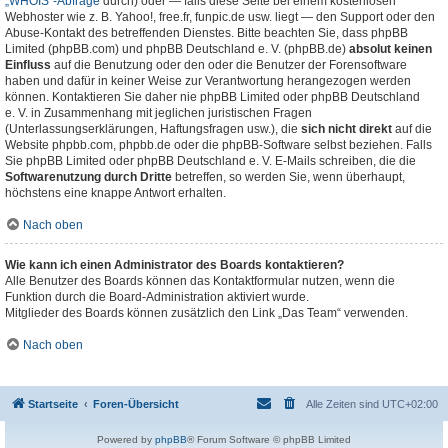
„WHOIS“-Abfrage
durch) oder — falls diese Seite bei einem kostenlosen
Webhoster wie z. B. Yahoo!, free.fr, funpic.de usw. liegt — den Support oder den
Abuse-Kontakt des betreffenden Dienstes. Bitte beachten Sie, dass phpBB
Limited (phpBB.com) und phpBB Deutschland e. V. (phpBB.de)
absolut keinen
Einfluss
auf die Benutzung oder den oder die Benutzer der Forensoftware
haben und dafür in keiner Weise zur Verantwortung herangezogen werden
können. Kontaktieren Sie daher nie phpBB Limited oder phpBB Deutschland
e. V. in Zusammenhang mit jeglichen juristischen Fragen
(Unterlassungserklärungen, Haftungsfragen usw.), die
sich nicht direkt
auf die
Website phpbb.com, phpbb.de oder die phpBB-Software selbst beziehen. Falls
Sie phpBB Limited oder phpBB Deutschland e. V. E-Mails schreiben, die die
Softwarenutzung durch Dritte
betreffen, so werden Sie, wenn überhaupt,
höchstens eine knappe Antwort erhalten.
Nach oben
Wie kann ich einen Administrator des Boards kontaktieren?
Alle Benutzer des Boards können das Kontaktformular nutzen, wenn die
Funktion durch die Board-Administration aktiviert wurde.
Mitglieder des Boards können zusätzlich den Link „Das Team“ verwenden.
Nach oben
Startseite
Foren-Übersicht
Alle Zeiten sind
UTC+02:00
Powered by
phpBB
® Forum Software © phpBB Limited