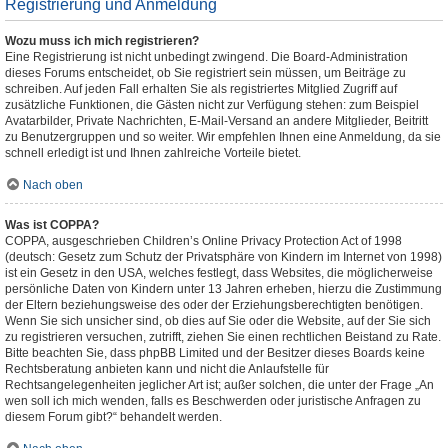
Registrierung und Anmeldung
Wozu muss ich mich registrieren?
Eine Registrierung ist nicht unbedingt zwingend. Die Board-Administration
dieses Forums entscheidet, ob Sie registriert sein müssen, um Beiträge zu
schreiben. Auf jeden Fall erhalten Sie als registriertes Mitglied Zugriff auf
zusätzliche Funktionen, die Gästen nicht zur Verfügung stehen: zum Beispiel
Avatarbilder, Private Nachrichten, E-Mail-Versand an andere Mitglieder, Beitritt
zu Benutzergruppen und so weiter. Wir empfehlen Ihnen eine Anmeldung, da sie
schnell erledigt ist und Ihnen zahlreiche Vorteile bietet.
Nach oben
Was ist COPPA?
COPPA, ausgeschrieben Children’s Online Privacy Protection Act of 1998
(deutsch: Gesetz zum Schutz der Privatsphäre von Kindern im Internet von 1998)
ist ein Gesetz in den USA, welches festlegt, dass Websites, die möglicherweise
persönliche Daten von Kindern unter 13 Jahren erheben, hierzu die Zustimmung
der Eltern beziehungsweise des oder der Erziehungsberechtigten benötigen.
Wenn Sie sich unsicher sind, ob dies auf Sie oder die Website, auf der Sie sich
zu registrieren versuchen, zutrifft, ziehen Sie einen rechtlichen Beistand zu Rate.
Bitte beachten Sie, dass phpBB Limited und der Besitzer dieses Boards keine
Rechtsberatung anbieten kann und nicht die Anlaufstelle für
Rechtsangelegenheiten jeglicher Art ist; außer solchen, die unter der Frage „An
wen soll ich mich wenden, falls es Beschwerden oder juristische Anfragen zu
diesem Forum gibt?“ behandelt werden.