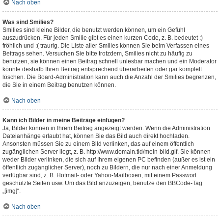
Nach oben
Was sind Smilies?
Smilies sind kleine Bilder, die benutzt werden können, um ein Gefühl
auszudrücken. Für jeden Smilie gibt es einen kurzen Code, z. B. bedeutet :)
fröhlich und :( traurig. Die Liste aller Smilies können Sie beim Verfassen eines
Beitrags sehen. Versuchen Sie bitte trotzdem, Smilies nicht zu häufig zu
benutzen, sie können einen Beitrag schnell unlesbar machen und ein Moderator
könnte deshalb Ihren Beitrag entsprechend überarbeiten oder gar komplett
löschen. Die Board-Administration kann auch die Anzahl der Smilies begrenzen,
die Sie in einem Beitrag benutzen können.
Nach oben
Kann ich Bilder in meine Beiträge einfügen?
Ja, Bilder können in Ihrem Beitrag angezeigt werden. Wenn die Administration
Dateianhänge erlaubt hat, können Sie das Bild auch direkt hochladen.
Ansonsten müssen Sie zu einem Bild verlinken, das auf einem öffentlich
zugänglichen Server liegt, z. B. http://www.domain.tld/mein-bild.gif. Sie können
weder Bilder verlinken, die sich auf Ihrem eigenen PC befinden (außer es ist ein
öffentlich zugänglicher Server), noch zu Bildern, die nur nach einer Anmeldung
verfügbar sind, z. B. Hotmail- oder Yahoo-Mailboxen, mit einem Passwort
geschützte Seiten usw. Um das Bild anzuzeigen, benutze den BBCode-Tag
„[img]“.
Nach oben