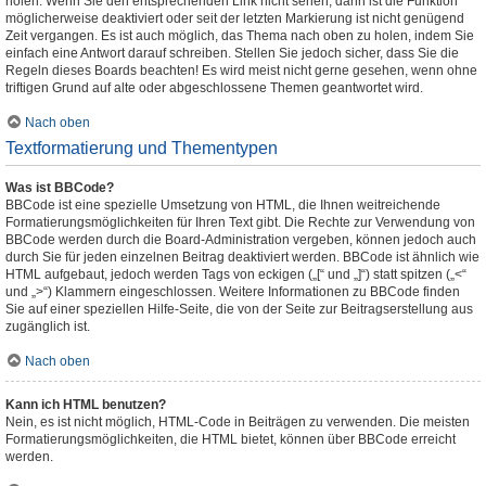
holen. Wenn Sie den entsprechenden Link nicht sehen, dann ist die Funktion
möglicherweise deaktiviert oder seit der letzten Markierung ist nicht genügend
Zeit vergangen. Es ist auch möglich, das Thema nach oben zu holen, indem Sie
einfach eine Antwort darauf schreiben. Stellen Sie jedoch sicher, dass Sie die
Regeln dieses Boards beachten! Es wird meist nicht gerne gesehen, wenn ohne
triftigen Grund auf alte oder abgeschlossene Themen geantwortet wird.
Nach oben
Textformatierung und Thementypen
Was ist BBCode?
BBCode ist eine spezielle Umsetzung von HTML, die Ihnen weitreichende
Formatierungsmöglichkeiten für Ihren Text gibt. Die Rechte zur Verwendung von
BBCode werden durch die Board-Administration vergeben, können jedoch auch
durch Sie für jeden einzelnen Beitrag deaktiviert werden. BBCode ist ähnlich wie
HTML aufgebaut, jedoch werden Tags von eckigen („[“ und „]“) statt spitzen („<“
und „>“) Klammern eingeschlossen. Weitere Informationen zu BBCode finden
Sie auf einer speziellen Hilfe-Seite, die von der Seite zur Beitragserstellung aus
zugänglich ist.
Nach oben
Kann ich HTML benutzen?
Nein, es ist nicht möglich, HTML-Code in Beiträgen zu verwenden. Die meisten
Formatierungsmöglichkeiten, die HTML bietet, können über BBCode erreicht
werden.