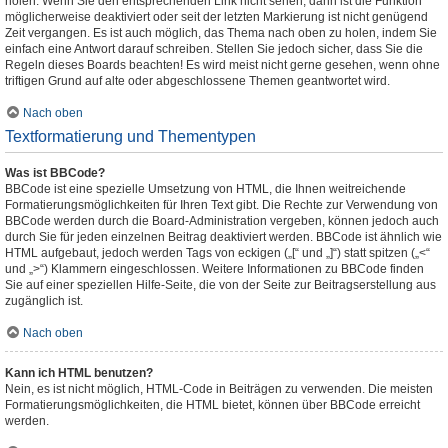
holen. Wenn Sie den entsprechenden Link nicht sehen, dann ist die Funktion
möglicherweise deaktiviert oder seit der letzten Markierung ist nicht genügend
Zeit vergangen. Es ist auch möglich, das Thema nach oben zu holen, indem Sie
einfach eine Antwort darauf schreiben. Stellen Sie jedoch sicher, dass Sie die
Regeln dieses Boards beachten! Es wird meist nicht gerne gesehen, wenn ohne
triftigen Grund auf alte oder abgeschlossene Themen geantwortet wird.
Nach oben
Textformatierung und Thementypen
Was ist BBCode?
BBCode ist eine spezielle Umsetzung von HTML, die Ihnen weitreichende
Formatierungsmöglichkeiten für Ihren Text gibt. Die Rechte zur Verwendung von
BBCode werden durch die Board-Administration vergeben, können jedoch auch
durch Sie für jeden einzelnen Beitrag deaktiviert werden. BBCode ist ähnlich wie
HTML aufgebaut, jedoch werden Tags von eckigen („[“ und „]“) statt spitzen („<“
und „>“) Klammern eingeschlossen. Weitere Informationen zu BBCode finden
Sie auf einer speziellen Hilfe-Seite, die von der Seite zur Beitragserstellung aus
zugänglich ist.
Nach oben
Kann ich HTML benutzen?
Nein, es ist nicht möglich, HTML-Code in Beiträgen zu verwenden. Die meisten
Formatierungsmöglichkeiten, die HTML bietet, können über BBCode erreicht
werden.