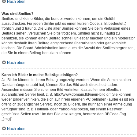
Nach oben
Was sind Smilies?
Smilies sind kleine Bilder, die benutzt werden können, um ein Gefühl
auszudrücken. Für jeden Smilie gibt es einen kurzen Code, z. B. bedeutet :)
fröhlich und :( traurig. Die Liste aller Smilies können Sie beim Verfassen eines
Beitrags sehen. Versuchen Sie bitte trotzdem, Smilies nicht zu häufig zu
benutzen, sie können einen Beitrag schnell unlesbar machen und ein Moderator
könnte deshalb Ihren Beitrag entsprechend überarbeiten oder gar komplett
löschen. Die Board-Administration kann auch die Anzahl der Smilies begrenzen,
die Sie in einem Beitrag benutzen können.
Nach oben
Kann ich Bilder in meine Beiträge einfügen?
Ja, Bilder können in Ihrem Beitrag angezeigt werden. Wenn die Administration
Dateianhänge erlaubt hat, können Sie das Bild auch direkt hochladen.
Ansonsten müssen Sie zu einem Bild verlinken, das auf einem öffentlich
zugänglichen Server liegt, z. B. http://www.domain.tld/mein-bild.gif. Sie können
weder Bilder verlinken, die sich auf Ihrem eigenen PC befinden (außer es ist ein
öffentlich zugänglicher Server), noch zu Bildern, die nur nach einer Anmeldung
verfügbar sind, z. B. Hotmail- oder Yahoo-Mailboxen, mit einem Passwort
geschützte Seiten usw. Um das Bild anzuzeigen, benutze den BBCode-Tag
„[img]“.
Nach oben