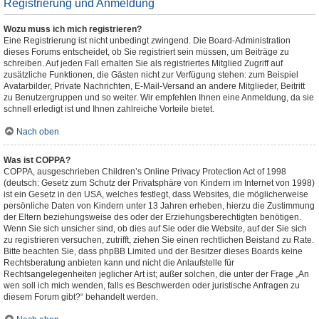
Registrierung und Anmeldung
Wozu muss ich mich registrieren?
Eine Registrierung ist nicht unbedingt zwingend. Die Board-Administration
dieses Forums entscheidet, ob Sie registriert sein müssen, um Beiträge zu
schreiben. Auf jeden Fall erhalten Sie als registriertes Mitglied Zugriff auf
zusätzliche Funktionen, die Gästen nicht zur Verfügung stehen: zum Beispiel
Avatarbilder, Private Nachrichten, E-Mail-Versand an andere Mitglieder, Beitritt
zu Benutzergruppen und so weiter. Wir empfehlen Ihnen eine Anmeldung, da sie
schnell erledigt ist und Ihnen zahlreiche Vorteile bietet.
Nach oben
Was ist COPPA?
COPPA, ausgeschrieben Children’s Online Privacy Protection Act of 1998
(deutsch: Gesetz zum Schutz der Privatsphäre von Kindern im Internet von 1998)
ist ein Gesetz in den USA, welches festlegt, dass Websites, die möglicherweise
persönliche Daten von Kindern unter 13 Jahren erheben, hierzu die Zustimmung
der Eltern beziehungsweise des oder der Erziehungsberechtigten benötigen.
Wenn Sie sich unsicher sind, ob dies auf Sie oder die Website, auf der Sie sich
zu registrieren versuchen, zutrifft, ziehen Sie einen rechtlichen Beistand zu Rate.
Bitte beachten Sie, dass phpBB Limited und der Besitzer dieses Boards keine
Rechtsberatung anbieten kann und nicht die Anlaufstelle für
Rechtsangelegenheiten jeglicher Art ist; außer solchen, die unter der Frage „An
wen soll ich mich wenden, falls es Beschwerden oder juristische Anfragen zu
diesem Forum gibt?“ behandelt werden.