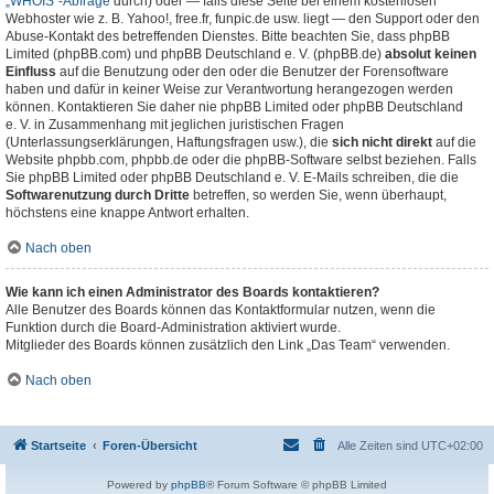
„WHOIS“-Abfrage
durch) oder — falls diese Seite bei einem kostenlosen
Webhoster wie z. B. Yahoo!, free.fr, funpic.de usw. liegt — den Support oder den
Abuse-Kontakt des betreffenden Dienstes. Bitte beachten Sie, dass phpBB
Limited (phpBB.com) und phpBB Deutschland e. V. (phpBB.de)
absolut keinen
Einfluss
auf die Benutzung oder den oder die Benutzer der Forensoftware
haben und dafür in keiner Weise zur Verantwortung herangezogen werden
können. Kontaktieren Sie daher nie phpBB Limited oder phpBB Deutschland
e. V. in Zusammenhang mit jeglichen juristischen Fragen
(Unterlassungserklärungen, Haftungsfragen usw.), die
sich nicht direkt
auf die
Website phpbb.com, phpbb.de oder die phpBB-Software selbst beziehen. Falls
Sie phpBB Limited oder phpBB Deutschland e. V. E-Mails schreiben, die die
Softwarenutzung durch Dritte
betreffen, so werden Sie, wenn überhaupt,
höchstens eine knappe Antwort erhalten.
Nach oben
Wie kann ich einen Administrator des Boards kontaktieren?
Alle Benutzer des Boards können das Kontaktformular nutzen, wenn die
Funktion durch die Board-Administration aktiviert wurde.
Mitglieder des Boards können zusätzlich den Link „Das Team“ verwenden.
Nach oben
Startseite
Foren-Übersicht
Alle Zeiten sind
UTC+02:00
Powered by
phpBB
® Forum Software © phpBB Limited