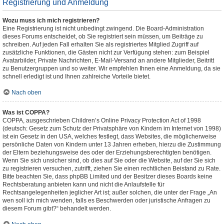
Registrierung und Anmeldung
Wozu muss ich mich registrieren?
Eine Registrierung ist nicht unbedingt zwingend. Die Board-Administration
dieses Forums entscheidet, ob Sie registriert sein müssen, um Beiträge zu
schreiben. Auf jeden Fall erhalten Sie als registriertes Mitglied Zugriff auf
zusätzliche Funktionen, die Gästen nicht zur Verfügung stehen: zum Beispiel
Avatarbilder, Private Nachrichten, E-Mail-Versand an andere Mitglieder, Beitritt
zu Benutzergruppen und so weiter. Wir empfehlen Ihnen eine Anmeldung, da sie
schnell erledigt ist und Ihnen zahlreiche Vorteile bietet.
Nach oben
Was ist COPPA?
COPPA, ausgeschrieben Children’s Online Privacy Protection Act of 1998
(deutsch: Gesetz zum Schutz der Privatsphäre von Kindern im Internet von 1998)
ist ein Gesetz in den USA, welches festlegt, dass Websites, die möglicherweise
persönliche Daten von Kindern unter 13 Jahren erheben, hierzu die Zustimmung
der Eltern beziehungsweise des oder der Erziehungsberechtigten benötigen.
Wenn Sie sich unsicher sind, ob dies auf Sie oder die Website, auf der Sie sich
zu registrieren versuchen, zutrifft, ziehen Sie einen rechtlichen Beistand zu Rate.
Bitte beachten Sie, dass phpBB Limited und der Besitzer dieses Boards keine
Rechtsberatung anbieten kann und nicht die Anlaufstelle für
Rechtsangelegenheiten jeglicher Art ist; außer solchen, die unter der Frage „An
wen soll ich mich wenden, falls es Beschwerden oder juristische Anfragen zu
diesem Forum gibt?“ behandelt werden.