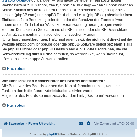
„WHOIS“-Abfrage
durch) oder — falls diese Seite bei einem kostenlosen
Webhoster wie z. B. Yahoo!, free.fr, funpic.de usw. liegt — den Support oder den
Abuse-Kontakt des betreffenden Dienstes. Bitte beachten Sie, dass phpBB
Limited (phpBB.com) und phpBB Deutschland e. V. (phpBB.de)
absolut keinen
Einfluss
auf die Benutzung oder den oder die Benutzer der Forensoftware
haben und dafür in keiner Weise zur Verantwortung herangezogen werden
können. Kontaktieren Sie daher nie phpBB Limited oder phpBB Deutschland
e. V. in Zusammenhang mit jeglichen juristischen Fragen
(Unterlassungserklärungen, Haftungsfragen usw.), die
sich nicht direkt
auf die
Website phpbb.com, phpbb.de oder die phpBB-Software selbst beziehen. Falls
Sie phpBB Limited oder phpBB Deutschland e. V. E-Mails schreiben, die die
Softwarenutzung durch Dritte
betreffen, so werden Sie, wenn überhaupt,
höchstens eine knappe Antwort erhalten.
Nach oben
Wie kann ich einen Administrator des Boards kontaktieren?
Alle Benutzer des Boards können das Kontaktformular nutzen, wenn die
Funktion durch die Board-Administration aktiviert wurde.
Mitglieder des Boards können zusätzlich den Link „Das Team“ verwenden.
Nach oben
Startseite
Foren-Übersicht
Alle Zeiten sind
UTC+02:00
Powered by
phpBB
® Forum Software © phpBB Limited