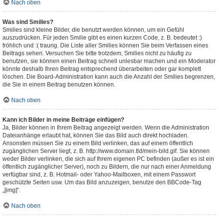
Nach oben
Was sind Smilies?
Smilies sind kleine Bilder, die benutzt werden können, um ein Gefühl
auszudrücken. Für jeden Smilie gibt es einen kurzen Code, z. B. bedeutet :)
fröhlich und :( traurig. Die Liste aller Smilies können Sie beim Verfassen eines
Beitrags sehen. Versuchen Sie bitte trotzdem, Smilies nicht zu häufig zu
benutzen, sie können einen Beitrag schnell unlesbar machen und ein Moderator
könnte deshalb Ihren Beitrag entsprechend überarbeiten oder gar komplett
löschen. Die Board-Administration kann auch die Anzahl der Smilies begrenzen,
die Sie in einem Beitrag benutzen können.
Nach oben
Kann ich Bilder in meine Beiträge einfügen?
Ja, Bilder können in Ihrem Beitrag angezeigt werden. Wenn die Administration
Dateianhänge erlaubt hat, können Sie das Bild auch direkt hochladen.
Ansonsten müssen Sie zu einem Bild verlinken, das auf einem öffentlich
zugänglichen Server liegt, z. B. http://www.domain.tld/mein-bild.gif. Sie können
weder Bilder verlinken, die sich auf Ihrem eigenen PC befinden (außer es ist ein
öffentlich zugänglicher Server), noch zu Bildern, die nur nach einer Anmeldung
verfügbar sind, z. B. Hotmail- oder Yahoo-Mailboxen, mit einem Passwort
geschützte Seiten usw. Um das Bild anzuzeigen, benutze den BBCode-Tag
„[img]“.
Nach oben