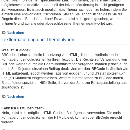
holen. Wenn Sie den entsprechenden Link nicht sehen, dann ist die Funktion
möglicherweise deaktiviert oder seit der letzten Markierung ist nicht genügend
Zeit vergangen. Es ist auch möglich, das Thema nach oben zu holen, indem Sie
einfach eine Antwort darauf schreiben. Stellen Sie jedoch sicher, dass Sie die
Regeln dieses Boards beachten! Es wird meist nicht gerne gesehen, wenn ohne
triftigen Grund auf alte oder abgeschlossene Themen geantwortet wird.
Nach oben
Textformatierung und Thementypen
Was ist BBCode?
BBCode ist eine spezielle Umsetzung von HTML, die Ihnen weitreichende
Formatierungsmöglichkeiten für Ihren Text gibt. Die Rechte zur Verwendung von
BBCode werden durch die Board-Administration vergeben, können jedoch auch
durch Sie für jeden einzelnen Beitrag deaktiviert werden. BBCode ist ähnlich wie
HTML aufgebaut, jedoch werden Tags von eckigen („[“ und „]“) statt spitzen („<“
und „>“) Klammern eingeschlossen. Weitere Informationen zu BBCode finden
Sie auf einer speziellen Hilfe-Seite, die von der Seite zur Beitragserstellung aus
zugänglich ist.
Nach oben
Kann ich HTML benutzen?
Nein, es ist nicht möglich, HTML-Code in Beiträgen zu verwenden. Die meisten
Formatierungsmöglichkeiten, die HTML bietet, können über BBCode erreicht
werden.