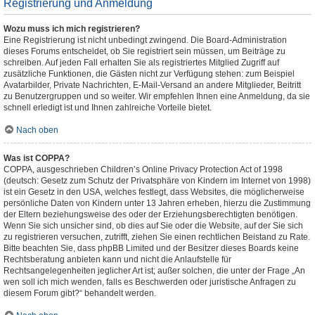
Registrierung und Anmeldung
Wozu muss ich mich registrieren?
Eine Registrierung ist nicht unbedingt zwingend. Die Board-Administration
dieses Forums entscheidet, ob Sie registriert sein müssen, um Beiträge zu
schreiben. Auf jeden Fall erhalten Sie als registriertes Mitglied Zugriff auf
zusätzliche Funktionen, die Gästen nicht zur Verfügung stehen: zum Beispiel
Avatarbilder, Private Nachrichten, E-Mail-Versand an andere Mitglieder, Beitritt
zu Benutzergruppen und so weiter. Wir empfehlen Ihnen eine Anmeldung, da sie
schnell erledigt ist und Ihnen zahlreiche Vorteile bietet.
Nach oben
Was ist COPPA?
COPPA, ausgeschrieben Children’s Online Privacy Protection Act of 1998
(deutsch: Gesetz zum Schutz der Privatsphäre von Kindern im Internet von 1998)
ist ein Gesetz in den USA, welches festlegt, dass Websites, die möglicherweise
persönliche Daten von Kindern unter 13 Jahren erheben, hierzu die Zustimmung
der Eltern beziehungsweise des oder der Erziehungsberechtigten benötigen.
Wenn Sie sich unsicher sind, ob dies auf Sie oder die Website, auf der Sie sich
zu registrieren versuchen, zutrifft, ziehen Sie einen rechtlichen Beistand zu Rate.
Bitte beachten Sie, dass phpBB Limited und der Besitzer dieses Boards keine
Rechtsberatung anbieten kann und nicht die Anlaufstelle für
Rechtsangelegenheiten jeglicher Art ist; außer solchen, die unter der Frage „An
wen soll ich mich wenden, falls es Beschwerden oder juristische Anfragen zu
diesem Forum gibt?“ behandelt werden.