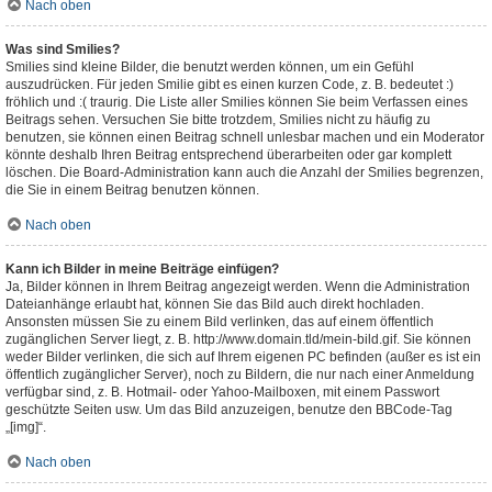
Nach oben
Was sind Smilies?
Smilies sind kleine Bilder, die benutzt werden können, um ein Gefühl
auszudrücken. Für jeden Smilie gibt es einen kurzen Code, z. B. bedeutet :)
fröhlich und :( traurig. Die Liste aller Smilies können Sie beim Verfassen eines
Beitrags sehen. Versuchen Sie bitte trotzdem, Smilies nicht zu häufig zu
benutzen, sie können einen Beitrag schnell unlesbar machen und ein Moderator
könnte deshalb Ihren Beitrag entsprechend überarbeiten oder gar komplett
löschen. Die Board-Administration kann auch die Anzahl der Smilies begrenzen,
die Sie in einem Beitrag benutzen können.
Nach oben
Kann ich Bilder in meine Beiträge einfügen?
Ja, Bilder können in Ihrem Beitrag angezeigt werden. Wenn die Administration
Dateianhänge erlaubt hat, können Sie das Bild auch direkt hochladen.
Ansonsten müssen Sie zu einem Bild verlinken, das auf einem öffentlich
zugänglichen Server liegt, z. B. http://www.domain.tld/mein-bild.gif. Sie können
weder Bilder verlinken, die sich auf Ihrem eigenen PC befinden (außer es ist ein
öffentlich zugänglicher Server), noch zu Bildern, die nur nach einer Anmeldung
verfügbar sind, z. B. Hotmail- oder Yahoo-Mailboxen, mit einem Passwort
geschützte Seiten usw. Um das Bild anzuzeigen, benutze den BBCode-Tag
„[img]“.
Nach oben