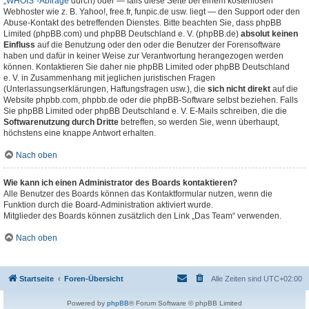
„WHOIS“-Abfrage
durch) oder — falls diese Seite bei einem kostenlosen
Webhoster wie z. B. Yahoo!, free.fr, funpic.de usw. liegt — den Support oder den
Abuse-Kontakt des betreffenden Dienstes. Bitte beachten Sie, dass phpBB
Limited (phpBB.com) und phpBB Deutschland e. V. (phpBB.de)
absolut keinen
Einfluss
auf die Benutzung oder den oder die Benutzer der Forensoftware
haben und dafür in keiner Weise zur Verantwortung herangezogen werden
können. Kontaktieren Sie daher nie phpBB Limited oder phpBB Deutschland
e. V. in Zusammenhang mit jeglichen juristischen Fragen
(Unterlassungserklärungen, Haftungsfragen usw.), die
sich nicht direkt
auf die
Website phpbb.com, phpbb.de oder die phpBB-Software selbst beziehen. Falls
Sie phpBB Limited oder phpBB Deutschland e. V. E-Mails schreiben, die die
Softwarenutzung durch Dritte
betreffen, so werden Sie, wenn überhaupt,
höchstens eine knappe Antwort erhalten.
Nach oben
Wie kann ich einen Administrator des Boards kontaktieren?
Alle Benutzer des Boards können das Kontaktformular nutzen, wenn die
Funktion durch die Board-Administration aktiviert wurde.
Mitglieder des Boards können zusätzlich den Link „Das Team“ verwenden.
Nach oben
Startseite
Foren-Übersicht
Alle Zeiten sind
UTC+02:00
Powered by
phpBB
® Forum Software © phpBB Limited