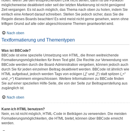
holen. Wenn Sie den entsprechenden Link nicht sehen, dann ist die Funktion
möglicherweise deaktiviert oder seit der letzten Markierung ist nicht genügend
Zeit vergangen. Es ist auch möglich, das Thema nach oben zu holen, indem Sie
einfach eine Antwort darauf schreiben. Stellen Sie jedoch sicher, dass Sie die
Regeln dieses Boards beachten! Es wird meist nicht gerne gesehen, wenn ohne
triftigen Grund auf alte oder abgeschlossene Themen geantwortet wird.
Nach oben
Textformatierung und Thementypen
Was ist BBCode?
BBCode ist eine spezielle Umsetzung von HTML, die Ihnen weitreichende
Formatierungsmöglichkeiten für Ihren Text gibt. Die Rechte zur Verwendung von
BBCode werden durch die Board-Administration vergeben, können jedoch auch
durch Sie für jeden einzelnen Beitrag deaktiviert werden. BBCode ist ähnlich wie
HTML aufgebaut, jedoch werden Tags von eckigen („[“ und „]“) statt spitzen („<“
und „>“) Klammern eingeschlossen. Weitere Informationen zu BBCode finden
Sie auf einer speziellen Hilfe-Seite, die von der Seite zur Beitragserstellung aus
zugänglich ist.
Nach oben
Kann ich HTML benutzen?
Nein, es ist nicht möglich, HTML-Code in Beiträgen zu verwenden. Die meisten
Formatierungsmöglichkeiten, die HTML bietet, können über BBCode erreicht
werden.