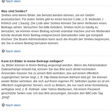
Nach oben
Was sind Smilies?
Smilies sind kleine Bilder, die benutzt werden können, um ein Gefühl
auszudrücken. Für jeden Smilie gibt es einen kurzen Code, z. B. bedeutet :)
fröhlich und :( traurig. Die Liste aller Smilies können Sie beim Verfassen eines
Beitrags sehen. Versuchen Sie bitte trotzdem, Smilies nicht zu häufig zu
benutzen, sie können einen Beitrag schnell unlesbar machen und ein Moderator
könnte deshalb Ihren Beitrag entsprechend überarbeiten oder gar komplett
löschen. Die Board-Administration kann auch die Anzahl der Smilies begrenzen,
die Sie in einem Beitrag benutzen können.
Nach oben
Kann ich Bilder in meine Beiträge einfügen?
Ja, Bilder können in Ihrem Beitrag angezeigt werden. Wenn die Administration
Dateianhänge erlaubt hat, können Sie das Bild auch direkt hochladen.
Ansonsten müssen Sie zu einem Bild verlinken, das auf einem öffentlich
zugänglichen Server liegt, z. B. http://www.domain.tld/mein-bild.gif. Sie können
weder Bilder verlinken, die sich auf Ihrem eigenen PC befinden (außer es ist ein
öffentlich zugänglicher Server), noch zu Bildern, die nur nach einer Anmeldung
verfügbar sind, z. B. Hotmail- oder Yahoo-Mailboxen, mit einem Passwort
geschützte Seiten usw. Um das Bild anzuzeigen, benutze den BBCode-Tag
„[img]“.
Nach oben