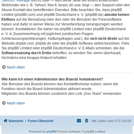
„WHOIS“-Abfrage
durch) oder — falls diese Seite bei einem kostenlosen
Webhoster wie z. B. Yahoo!, free.fr, funpic.de usw. liegt — den Support oder den
Abuse-Kontakt des betreffenden Dienstes. Bitte beachten Sie, dass phpBB
Limited (phpBB.com) und phpBB Deutschland e. V. (phpBB.de)
absolut keinen
Einfluss
auf die Benutzung oder den oder die Benutzer der Forensoftware
haben und dafür in keiner Weise zur Verantwortung herangezogen werden
können. Kontaktieren Sie daher nie phpBB Limited oder phpBB Deutschland
e. V. in Zusammenhang mit jeglichen juristischen Fragen
(Unterlassungserklärungen, Haftungsfragen usw.), die
sich nicht direkt
auf die
Website phpbb.com, phpbb.de oder die phpBB-Software selbst beziehen. Falls
Sie phpBB Limited oder phpBB Deutschland e. V. E-Mails schreiben, die die
Softwarenutzung durch Dritte
betreffen, so werden Sie, wenn überhaupt,
höchstens eine knappe Antwort erhalten.
Nach oben
Wie kann ich einen Administrator des Boards kontaktieren?
Alle Benutzer des Boards können das Kontaktformular nutzen, wenn die
Funktion durch die Board-Administration aktiviert wurde.
Mitglieder des Boards können zusätzlich den Link „Das Team“ verwenden.
Nach oben
Startseite
Foren-Übersicht
Alle Zeiten sind
UTC+02:00
Powered by
phpBB
® Forum Software © phpBB Limited