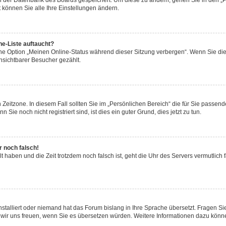
 in der Datenbank des Boards gespeichert. Um diese zu ändern, gehen Sie in den „P
 können Sie alle Ihre Einstellungen ändern.
ne-Liste auftaucht?
eine Option „Meinen Online-Status während dieser Sitzung verbergen“. Wenn Sie di
nsichtbarer Besucher gezählt.
Zeitzone. In diesem Fall sollten Sie im „Persönlichen Bereich“ die für Sie passende 
ie noch nicht registriert sind, ist dies ein guter Grund, dies jetzt zu tun.
r noch falsch!
lt haben und die Zeit trotzdem noch falsch ist, geht die Uhr des Servers vermutlich 
nstalliert oder niemand hat das Forum bislang in Ihre Sprache übersetzt. Fragen Si
rden wir uns freuen, wenn Sie es übersetzen würden. Weitere Informationen dazu kön