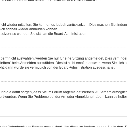
ch einfach erneut und nehmen Sie aktiv an den Diskussionen teil!
 nicht wieder mitteilen, Sie können es jedoch zurücksetzen. Dies machen Sie, inde
 sich schnell wieder anmelden können.
zusetzen, so wenden Sie sich an die Board-Administration.
en“ nicht auswählen, werden Sie nur für eine Sitzung angemeldet. Dies verhinder
eiben“ beim Anmelden auswählen. Dies ist nicht empfehlenswert, wenn Sie sich an
eht, dann wurde sie vermutlich von der Board-Administration ausgeschaltet.
hat und die dafür sorgen, dass Sie im Forum angemeldet bleiben. Außerdem ermögli
iviert wurden. Wenn Sie Probleme bei der An- oder Abmeldung haben, kann es helfe