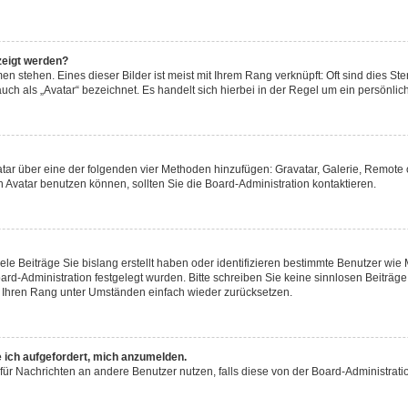
zeigt werden?
n stehen. Eines dieser Bilder ist meist mit Ihrem Rang verknüpft: Oft sind dies Ste
ch als „Avatar“ bezeichnet. Es handelt sich hierbei in der Regel um ein persönlich
Avatar über eine der folgenden vier Methoden hinzufügen: Gravatar, Galerie, Remo
Avatar benutzen können, sollten Sie die Board-Administration kontaktieren.
ele Beiträge Sie bislang erstellt haben oder identifizieren bestimmte Benutzer w
oard-Administration festgelegt wurden. Bitte schreiben Sie keine sinnlosen Beitr
rd Ihren Rang unter Umständen einfach wieder zurücksetzen.
e ich aufgefordert, mich anzumelden.
on für Nachrichten an andere Benutzer nutzen, falls diese von der Board-Administr