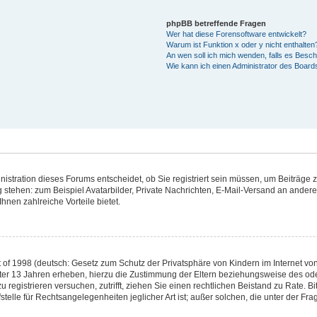
phpBB betreffende Fragen
Wer hat diese Forensoftware entwickelt?
Warum ist Funktion x oder y nicht enthalten
An wen soll ich mich wenden, falls es Besc
Wie kann ich einen Administrator des Board
stration dieses Forums entscheidet, ob Sie registriert sein müssen, um Beiträge zu 
g stehen: zum Beispiel Avatarbilder, Private Nachrichten, E-Mail-Versand an andere 
hnen zahlreiche Vorteile bietet.
of 1998 (deutsch: Gesetz zum Schutz der Privatsphäre von Kindern im Internet von 
ter 13 Jahren erheben, hierzu die Zustimmung der Eltern beziehungsweise des od
 zu registrieren versuchen, zutrifft, ziehen Sie einen rechtlichen Beistand zu Rate.
telle für Rechtsangelegenheiten jeglicher Art ist; außer solchen, die unter der Fr