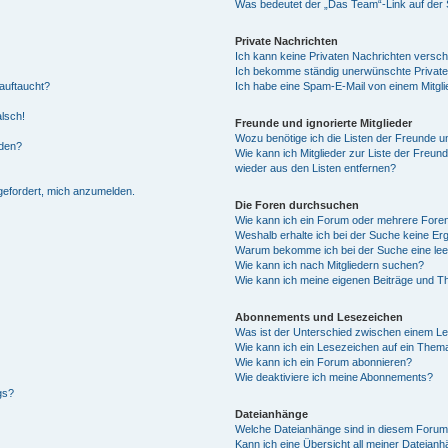
Was bedeutet der „Das Team“-Link auf der S
Private Nachrichten
Ich kann keine Privaten Nachrichten versch
Ich bekomme ständig unerwünschte Private
auftaucht?
Ich habe eine Spam-E-Mail von einem Mitgli
alsch!
Freunde und ignorierte Mitglieder
Wozu benötige ich die Listen der Freunde un
rden?
Wie kann ich Mitglieder zur Liste der Freund
wieder aus den Listen entfernen?
fgefordert, mich anzumelden.
Die Foren durchsuchen
Wie kann ich ein Forum oder mehrere For
Weshalb erhalte ich bei der Suche keine Er
Warum bekomme ich bei der Suche eine lee
Wie kann ich nach Mitgliedern suchen?
Wie kann ich meine eigenen Beiträge und T
Abonnements und Lesezeichen
Was ist der Unterschied zwischen einem L
Wie kann ich ein Lesezeichen auf ein Them
Wie kann ich ein Forum abonnieren?
Wie deaktiviere ich meine Abonnements?
gs?
Dateianhänge
Welche Dateianhänge sind in diesem Forum
Kann ich eine Übersicht all meiner Dateian