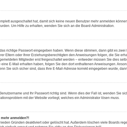
komplett ausgeschaltet hat, damit sich keine neuen Benutzer mehr anmelden können
urden. Um Hilfe zu erhalten, wenden Sie sich an die Board-Administration.
 das richtige Passwort eingegeben haben. Wenn diese stimmen, dann gibt es zwei
hrer Eltern oder Ihrer Erziehungsberechtigten den Anweisungen folgen, die Sie erha
ngemeldeten Mitglieder erst freigeschaltet werden – entweder müssen Sie dies selbs
 Sie eine E-Mail erhalten haben, folgen Sie den dort enthaltenen Anweisungen. Anso
nn Sie sich sicher sind, dass Ihre E-Mail-Adresse korrekt eingegeben wurde, dann 
 Benutzername und Ihr Passwort richtig sind. Wenn dies der Fall ist, wenden Sie s
rationsproblem mit der Website vorliegt, welches ein Administrator lösen muss.
cht mehr anmelden?!
chieden Gründen deaktiviert oder gelöscht hat. Außerdem löschen viele Boards rege