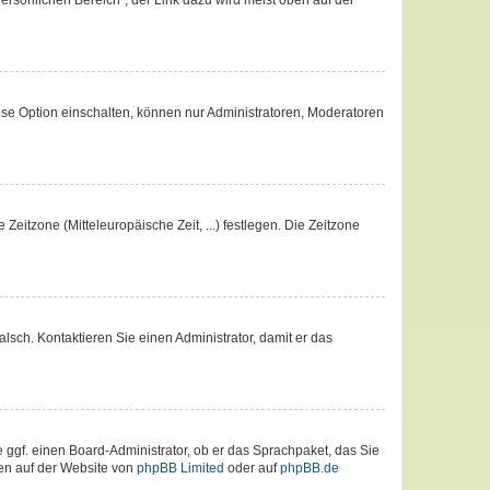
ersönlichen Bereich“; der Link dazu wird meist oben auf der
ese Option einschalten, können nur Administratoren, Moderatoren
Zeitzone (Mitteleuropäische Zeit, ...) festlegen. Die Zeitzone
falsch. Kontaktieren Sie einen Administrator, damit er das
e ggf. einen Board-Administrator, ob er das Sprachpaket, das Sie
nen auf der Website von
phpBB Limited
oder auf
phpBB.de