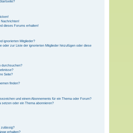
tartseite?
icken!
 Nachrichten!
ed dieses Forums erhalten!
d ignorierten Mitglieder?
e oder zur Liste der ignorierten Mitglieder hinzufügen oder diese
en durchsuchen?
gebnisse?
re Seite?
hemen finden?
esezeichen und einem Abonnements für ein Thema oder Forum?
a setzen oder ein Thema abonnieren?
 zulässig?
hänge erhalten?